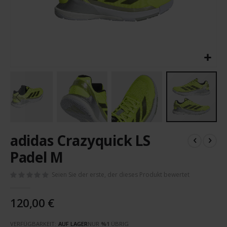
Zum
adidas Crazyquick LS
Anfang
der
Padel M
Bildergalerie
springen
Seien Sie der erste, der dieses Produkt bewertet
120,00 €
VERFÜGBARKEIT:
AUF LAGER
NUR
%1
ÜBRIG