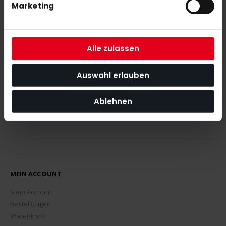
Marketing
NEWSLETTER ANMELDUNG
Mit unserem Newsletter seid ihr immer auf den neuesten Stand
was News, Tipps und Rabattaktionen rund um unseren Shop
angeht.
Alle zulassen
ABONNIEREN
Auswahl erlauben
Ablehnen
MEIN ACCOUNT
Mein Account
Bestellungen
Warenkorb