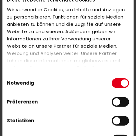
Wir verwenden Cookies, um Inhalte und Anzeigen
BEWERTUNGEN
zu personalisieren, Funktionen für soziale Medien
anbieten zu können und die Zugriffe auf unsere
ÄHNLICHE PRODUKTE
Website zu analysieren. Außerdem geben wir
Informationen zu Ihrer Verwendung unserer
Markieren Sie die Artikel, um Sie dem Warenkorb hinzuzufügen
oder
Website an unsere Partner für soziale Medien,
Alle auswählen
Werbung und Analysen weiter. Unsere Partner
adidas Padel Racket Bag PROTOUR 3.2 orange
führen diese Informationen möglicherweise mit
Sonderangebot
66,00 €
110,00 €
weiteren Daten zusammen, die Sie ihnen
bereitgestellt haben oder die sie im Rahmen Ihrer
Einwilligungsauswahl
Nutzung der Dienste gesammelt haben.
Notwendig
ReeceAustralia Isa Climatec Polo Damen 2012
Präferenzen
Statistiken