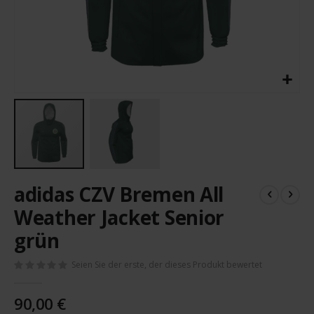
Zum
adidas CZV Bremen All
Anfang
der
Weather Jacket Senior
Bildergalerie
grün
springen
Seien Sie der erste, der dieses Produkt bewertet
90,00 €