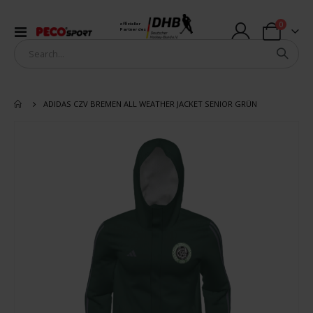
Artikel
0
offizieller
Navigation
Partner des
Warenkorb
umschalten
ADIDAS CZV BREMEN ALL WEATHER JACKET SENIOR GRÜN
Zum
Ende
der
Bildergalerie
springen