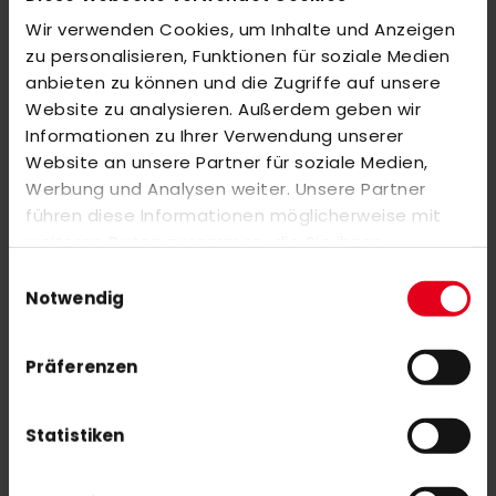
Wir verwenden Cookies, um Inhalte und Anzeigen
BEWERTUNGEN
zu personalisieren, Funktionen für soziale Medien
anbieten zu können und die Zugriffe auf unsere
ÄHNLICHE PRODUKTE
Website zu analysieren. Außerdem geben wir
Markieren Sie die Artikel, um Sie dem Warenkorb hinzuzufügen
Informationen zu Ihrer Verwendung unserer
oder
Alle auswählen
Website an unsere Partner für soziale Medien,
Werbung und Analysen weiter. Unsere Partner
adidas DCADA Trikot Damen rot
führen diese Informationen möglicherweise mit
45,00 €
weiteren Daten zusammen, die Sie ihnen
bereitgestellt haben oder die sie im Rahmen Ihrer
Einwilligungsauswahl
Nutzung der Dienste gesammelt haben.
Notwendig
MALIK Magnets for Coachboard L
12,00 €
Präferenzen
Statistiken