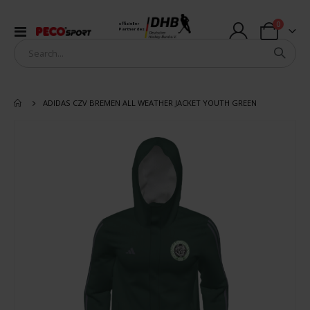
Artikel
0
offizieller
Navigation
Partner des
Warenkorb
umschalten
ADIDAS CZV BREMEN ALL WEATHER JACKET YOUTH GREEN
Zum
Ende
der
Bildergalerie
springen