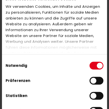
Wir verwenden Cookies, um Inhalte und Anzeigen
BEWERTUNGEN
zu personalisieren, Funktionen für soziale Medien
anbieten zu können und die Zugriffe auf unsere
ÄHNLICHE PRODUKTE
Website zu analysieren. Außerdem geben wir
Markieren Sie die Artikel, um Sie dem Warenkorb hinzuzufügen
Informationen zu Ihrer Verwendung unserer
oder
Alle auswählen
Website an unsere Partner für soziale Medien,
Werbung und Analysen weiter. Unsere Partner
MALIK Absorber Light 22/23 pink
führen diese Informationen möglicherweise mit
12,50 €
weiteren Daten zusammen, die Sie ihnen
25,00 €
bereitgestellt haben oder die sie im Rahmen Ihrer
Einwilligungsauswahl
Nutzung der Dienste gesammelt haben.
Notwendig
adidas Padel CROSSIT CARBON CTRL 2026
280,00 €
Präferenzen
Statistiken