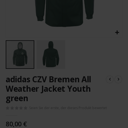
Zum
adidas CZV Bremen All
Anfang
der
Weather Jacket Youth
Bildergalerie
green
springen
Seien Sie der erste, der dieses Produkt bewertet
80,00 €