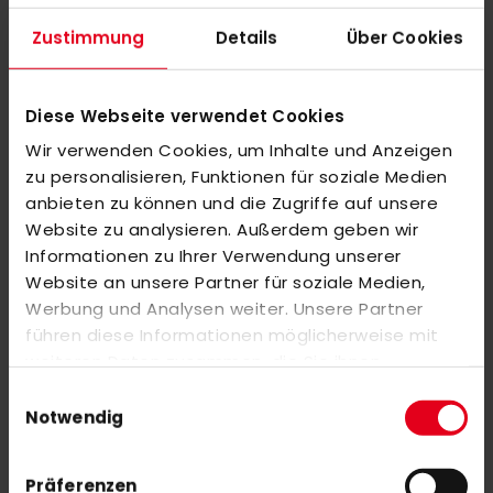
moderne, sportliche Passform garantiert optimale
Zustimmung
Details
Über Cookies
Bewegungsfreiheit. Sie kommt mit aufgesticktem adidas Logo
auf der Brust sowie mit 3-Streifen an den Schultern.
Diese Webseite verwendet Cookies
EIGENSCHAFTEN: Doubleknit, hydrophilic finish, AEROREADY,
teilweise aus recycelten Materialien hergestellt.
Wir verwenden Cookies, um Inhalte und Anzeigen
zu personalisieren, Funktionen für soziale Medien
anbieten zu können und die Zugriffe auf unsere
Website zu analysieren. Außerdem geben wir
MEHR INFORMATIONEN
Informationen zu Ihrer Verwendung unserer
Website an unsere Partner für soziale Medien,
BEWERTUNGEN
Werbung und Analysen weiter. Unsere Partner
ÄHNLICHE PRODUKTE
führen diese Informationen möglicherweise mit
weiteren Daten zusammen, die Sie ihnen
Markieren Sie die Artikel, um Sie dem Warenkorb hinzuzufügen
bereitgestellt haben oder die sie im Rahmen Ihrer
Einwilligungsauswahl
oder
Alle auswählen
Nutzung der Dienste gesammelt haben.
Notwendig
adidas VFL Pinneberg Trikot Herren navy
45,00 €
Präferenzen