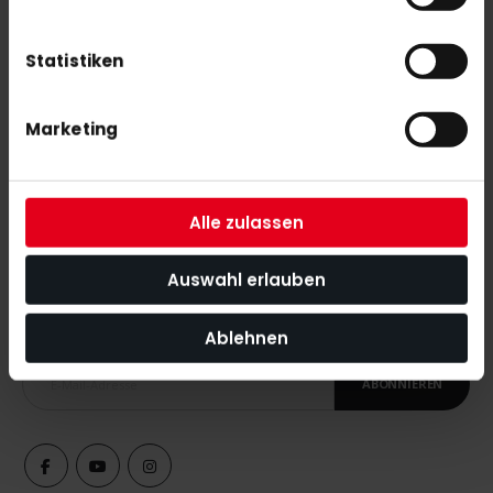
OSAKA FURO PLAY ESTATE BLUE HOCKEY SHOES 2025
Statistiken
70,00 €
Marketing
Alle zulassen
NEWSLETTER ANMELDUNG
Auswahl erlauben
Mit unserem Newsletter seid ihr immer auf den neuesten Stand
was News, Tipps und Rabattaktionen rund um unseren Shop
angeht.
Ablehnen
ABONNIEREN