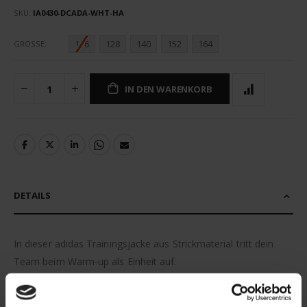
SKU
IA0430-DCADA-WHT-HA
116
128
140
152
164
GRÖSSE
IN DEN WARENKORB
DETAILS
In dieser adidas Trainingsjacke aus Strickmaterial tritt dein
Team beim Warm-up als Einheit auf.
Die Jacke mit Stehkragen und durchgehendem Reißverschluss
ist zum Teil aus recycelten Materialien hergestellt. Eine