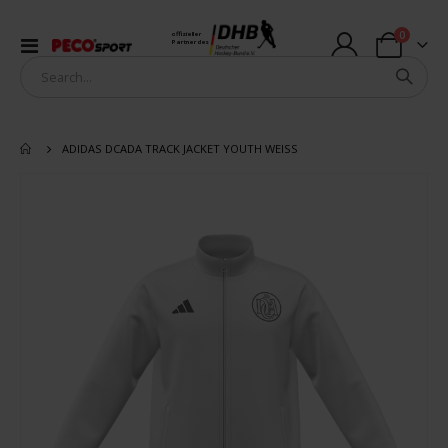
Artikel
0
offizieller
Navigation
Partner des
Warenkorb
umschalten
ADIDAS DCADA TRACK JACKET YOUTH WEISS
Zum
Ende
der
Bildergalerie
springen