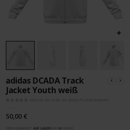
Zum
adidas DCADA Track
Anfang
der
Jacket Youth weiß
Bildergalerie
springen
Seien Sie der erste, der dieses Produkt bewertet
50,00 €
VERFÜGBARKEIT:
AUF LAGER
NUR
%1
ÜBRIG