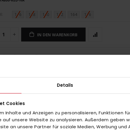
K4800-RED-HA
116
128
140
152
164
176
E
IN DEN WARENKORB
UNGEN
Details
et Cookies
 Inhalte und Anzeigen zu personalisieren, Funktionen fü
fe auf unsere Website zu analysieren. Außerdem geben wir
inzuzufügen oder
Alle auswählen
te an unsere Partner für soziale Medien, Werbung und A