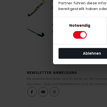
Y1 LB X.2 (25/26)
Partner führen diese Inf
300,00 €
bereitgestellt haben ode
Einwilligungsauswahl
adidas Chaosfury .6 green
Notwendig
140,00 €
Ablehnen
NEWSLETTER ANMELDUNG
Mit unserem Newsletter seid ihr immer auf den neuest
was News, Tipps und Rabattaktionen rund um unseren