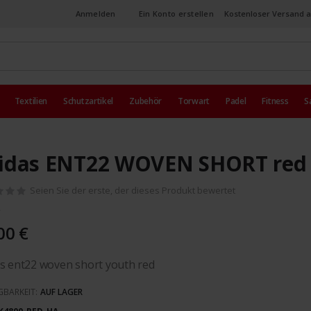
Anmelden
Ein Konto erstellen
Kostenloser Versand a
Textilien
Schutzartikel
Zubehör
Torwart
Padel
Fitness
S
idas ENT22 WOVEN SHORT red
Seien Sie der erste, der dieses Produkt bewertet
00 €
s ent22 woven short youth red
GBARKEIT:
AUF LAGER