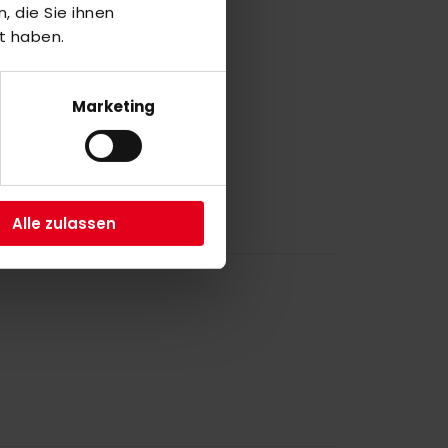
a
 die Sie ihnen
t haben.
a
Marketing
4
Alle zulassen