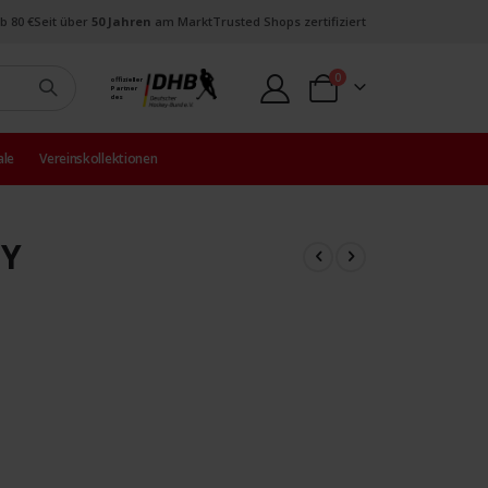
b 80 €
Seit über
50 Jahren
am Markt
Trusted Shops zertifiziert
Artikel
0
offizieller
Partner
Warenkorb
des
ale
Vereinskollektionen
 Y