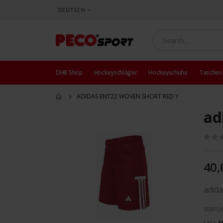
SPRACHE
DEUTSCH
DHB Shop
Hockeyschläger
Hockeyschuhe
Taschen
ADIDAS ENT22 WOVEN SHORT RED Y
ad
Zum
Ende
der
Bildergalerie
springen
40,
adida
VERFÜ