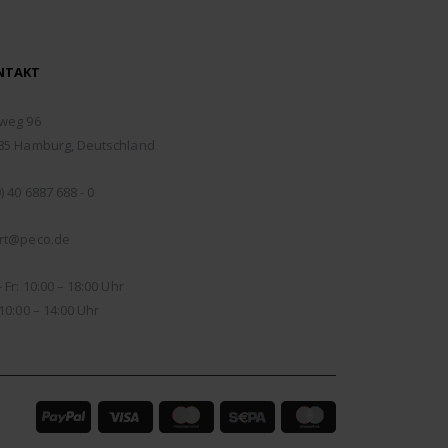
NTAKT
RESSE:
weg 96
85 Hamburg, Deutschland
EFON:
) 40 6887 688 - 0
IL:
rt@peco.de
NUNGSZEITEN:
 Fr: 10:00 – 18:00 Uhr
10:00 – 14:00 Uhr