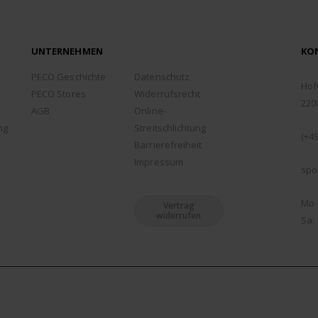
UNTERNEHMEN
KO
ADD
PECO Geschichte
Datenschutz
Hof
PECO Stores
Widerrufsrecht
220
AGB
Online-
TEL
ng
Streitschlichtung
(+49
Barrierefreiheit
EMA
Impressum
spo
ÖFF
Mo -
Vertrag
widerrufen
Sa: 