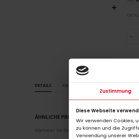
SKU
E
Zum
GRÖSS
Anfang
der
Bildergalerie
springen
DETAILS
MEHR INFORMATIONEN
BEWERT
Zustimmung
Diese Webseite verwend
ÄHNLICHE PRODUKTE
Wir verwenden Cookies, um
zu können und die Zugrif
Markieren Sie die Artikel, um Sie dem Warenkorb h
Verwendung unserer Websi