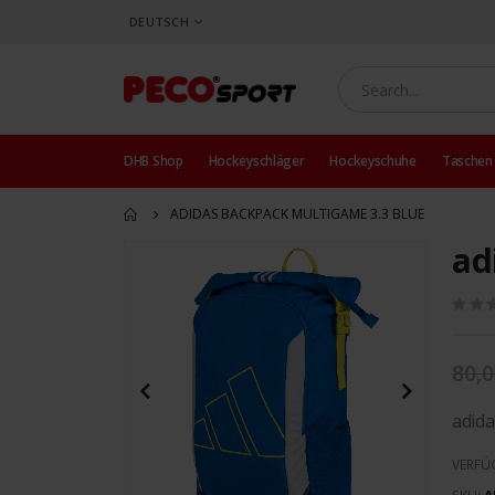
SPRACHE
DEUTSCH
DHB Shop
Hockeyschläger
Hockeyschuhe
Taschen
ADIDAS BACKPACK MULTIGAME 3.3 BLUE
ad
Zum
Ende
der
Bildergalerie
springen
80,0
adida
VERFÜ