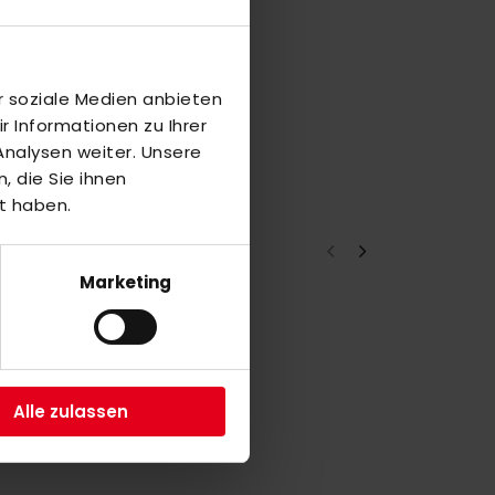
r soziale Medien anbieten
 Informationen zu Ihrer
nalysen weiter. Unsere
 die Sie ihnen
t haben.
Marketing
a
4
Alle zulassen
a