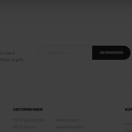
ABONNIEREN
en Stand
 Shop angeht.
UNTERNEHMEN
KO
ADD
PECO Geschichte
Datenschutz
Hof
PECO Stores
Widerrufsrecht
220