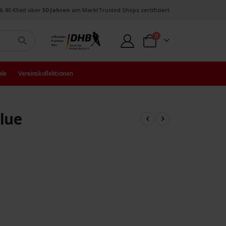
b 80 €
Seit über
50 Jahren
am Markt
Trusted Shops zertifiziert
Artikel
0
offizieller
Partner
Warenkorb
des
ale
Vereinskollektionen
lue