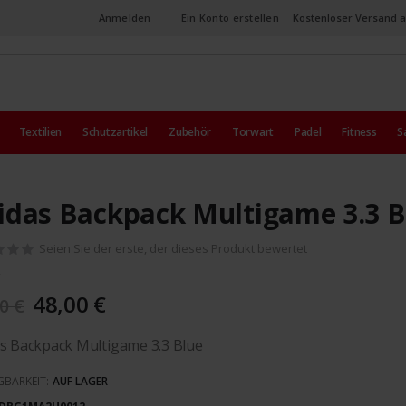
Anmelden
Ein Konto erstellen
Kostenloser Versand a
Textilien
Schutzartikel
Zubehör
Torwart
Padel
Fitness
S
idas Backpack Multigame 3.3 B
Seien Sie der erste, der dieses Produkt bewertet
48,00 €
0 €
s Backpack Multigame 3.3 Blue
GBARKEIT:
AUF LAGER