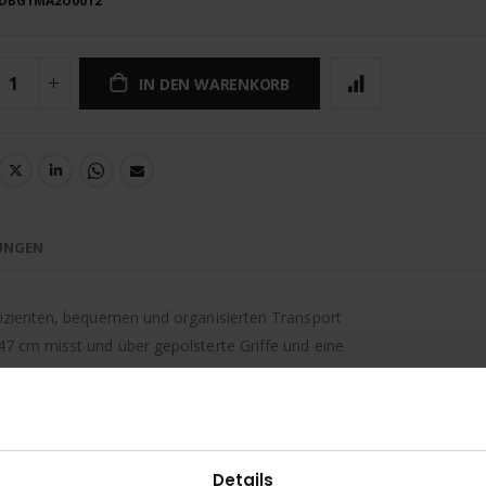
DBG1MA2U0012
IN DEN WARENKORB
UNGEN
fizienten, bequemen und organisierten Transport
47 cm misst und über gepolsterte Griffe und eine
 wurde ein 100%iges Polyestergewebe gewählt,
der Boden des Rucksacks wurde für zusätzliche
Details
gewagt, da blaue, graue und gelbe Details