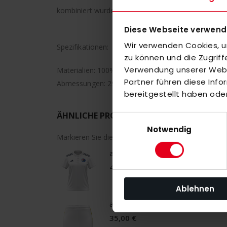
kombiniert wurden. Sie werden überall mit einem ein
Diese Webseite verwend
Wir verwenden Cookies, um
Spezifikationen:
zu können und die Zugrif
Verwendung unserer Websi
Materialien: 100% Polyester
Partner führen diese Inf
Abmessungen: 29 x 15,5 x 47 cm
bereitgestellt haben ode
ÄHNLICHE PRODUKTE
Einwilligungsauswahl
Notwendig
Markieren Sie die Artikel, um Sie dem Warenkorb h
adidas VFL Pinneberg Trikot Dame
45,00 €
Ablehnen
adidas HTHC Rock Youth weiß
35,00 €