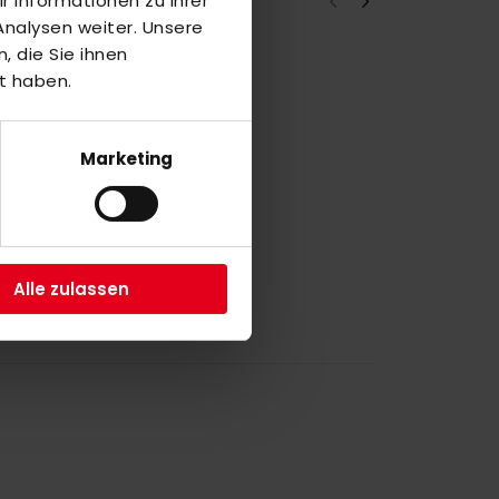
 Informationen zu Ihrer
nalysen weiter. Unsere
 die Sie ihnen
t haben.
a
1
Marketing
a
1
Alle zulassen