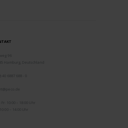
NTAKT
RESSE:
weg 96
85 Hamburg, Deutschland
EFON:
) 40 6887 688 - 0
IL:
rt@peco.de
NUNGSZEITEN:
 Fr: 10:00 – 18:00 Uhr
10:00 – 14:00 Uhr