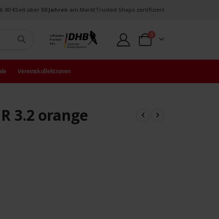
b 80 €
Seit über
50 Jahren
am Markt
Trusted Shops zertifiziert
Artikel
0
offizieller
Partner
Warenkorb
des
ale
Vereinskollektionen
R 3.2 orange