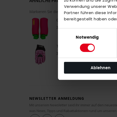
zu können und die Zugrif
ÄHNLICHE PRODUKTE
Verwendung unserer Websi
Markieren Sie die Artikel, um Sie dem Warenkorb h
Partner führen diese Inf
bereitgestellt haben ode
OBO SLIPPA LEGGUARD pink
39,00 €
Einwilligungsauswahl
Notwendig
TK1 HANDSCHUTZ, LINKS pink
35,00 €
Ablehnen
NEWSLETTER ANMELDUNG
Mit unserem Newsletter seid ihr immer auf den neuest
was News, Tipps und Rabattaktionen rund um unseren