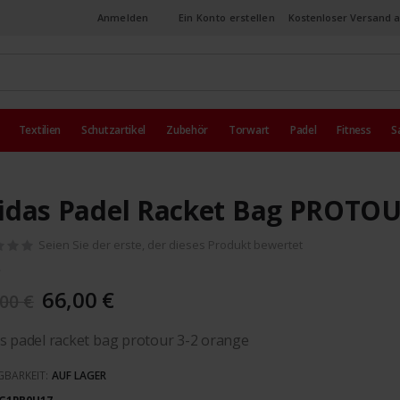
Anmelden
Ein Konto erstellen
Kostenloser Versand a
Textilien
Schutzartikel
Zubehör
Torwart
Padel
Fitness
S
idas Padel Racket Bag PROTOU
Seien Sie der erste, der dieses Produkt bewertet
66,00 €
00 €
s padel racket bag protour 3-2 orange
GBARKEIT:
AUF LAGER