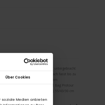
 in der Schläger und Sport-Equipment untergebracht
eine Sachen ran. Das große Hauptfach fasst bis zu
Über Cookies
r Schuhe. Alle Fächer können mit einem
ombination. Die adidas Padel Racket Bag Protour
n getragen werden kann. Maße (L/B/H) 55/43/30 cm
r soziale Medien anbieten