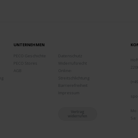
UNTERNEHMEN
KO
ADD
PECO Geschichte
Datenschutz
Hof
PECO Stores
Widerrufsrecht
220
AGB
Online-
TEL
ng
Streitschlichtung
(+49
Barrierefreiheit
EMA
Impressum
spo
ÖFF
Mo -
Vertrag
widerrufen
Sa: 