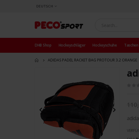
SPRACHE
DEUTSCH
DHB Shop
Hockeyschläger
Hockeyschuhe
Taschen
ADIDAS PADEL RACKET BAG PROTOUR 3.2 ORANGE
ad
Zum
Ende
der
Bildergalerie
springen
110,
adida
VERFÜ