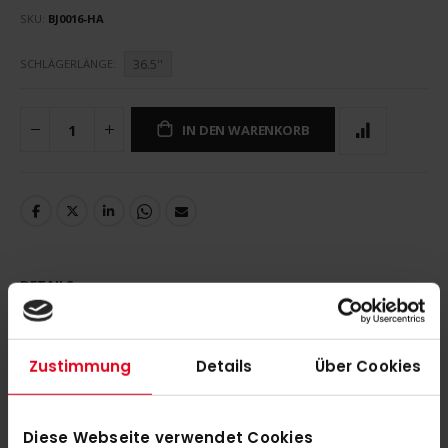
SKU
BJ0016-HA
36.5''
SCHLÄGERLÄNGE
IN DEN WARENKORB
DETAILS
adidas RUZO Kromaskin .1 23/24 Gold/ Black 36.5''
Zustimmung
Details
Über Cookies
MEHR INFORMATIONEN
Diese Webseite verwendet Cookies