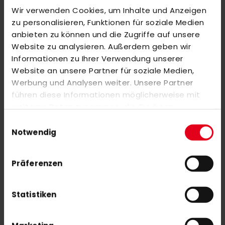
Wir verwenden Cookies, um Inhalte und Anzeigen
BEWERTUNGEN
zu personalisieren, Funktionen für soziale Medien
anbieten zu können und die Zugriffe auf unsere
ÄHNLICHE PRODUKTE
Website zu analysieren. Außerdem geben wir
Markieren Sie die Artikel, um Sie dem Warenkorb hinzuzufügen
Informationen zu Ihrer Verwendung unserer
oder
Alle auswählen
Website an unsere Partner für soziale Medien,
adidas FABELA Kromaskin .2
Werbung und Analysen weiter. Unsere Partner
285,00 €
führen diese Informationen möglicherweise mit
380,00 €
weiteren Daten zusammen, die Sie ihnen
bereitgestellt haben oder die sie im Rahmen Ihrer
Einwilligungsauswahl
adidas ENT22 JERSEY black Y
Nutzung der Dienste gesammelt haben.
Notwendig
30,00 €
Präferenzen
Statistiken