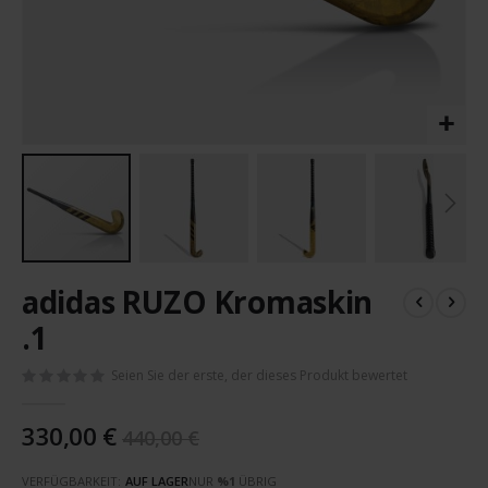
Zum
adidas RUZO Kromaskin
Anfang
der
.1
Bildergalerie
springen
Seien Sie der erste, der dieses Produkt bewertet
330,00 €
440,00 €
VERFÜGBARKEIT:
AUF LAGER
NUR
%1
ÜBRIG