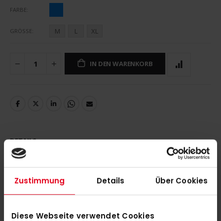
FARBE
M
L
XL
GRÖSSE
IN DEN WARENKORB
DETAILS
ADIDAS SC Victoria Track Jacket Damen Royalblau blue
Zustimmung
Details
Über Cookies
MEHR INFORMATIONEN
Diese Webseite verwendet Cookies