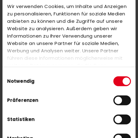
Wir verwenden Cookies, um Inhalte und Anzeigen
BEWERTUNGEN
zu personalisieren, Funktionen für soziale Medien
anbieten zu können und die Zugriffe auf unsere
ÄHNLICHE PRODUKTE
Website zu analysieren. Außerdem geben wir
Markieren Sie die Artikel, um Sie dem Warenkorb hinzuzufügen
Informationen zu Ihrer Verwendung unserer
oder
Alle auswählen
Website an unsere Partner für soziale Medien,
Customized Hockey Stirrup CZV Senior white
Werbung und Analysen weiter. Unsere Partner
15,00 €
führen diese Informationen möglicherweise mit
weiteren Daten zusammen, die Sie ihnen
bereitgestellt haben oder die sie im Rahmen Ihrer
Einwilligungsauswahl
OBO Training Ball Bobbla White (12s)
Nutzung der Dienste gesammelt haben.
Notwendig
101,00 €
Präferenzen
Statistiken
NEWSLETTER ANMELDUNG