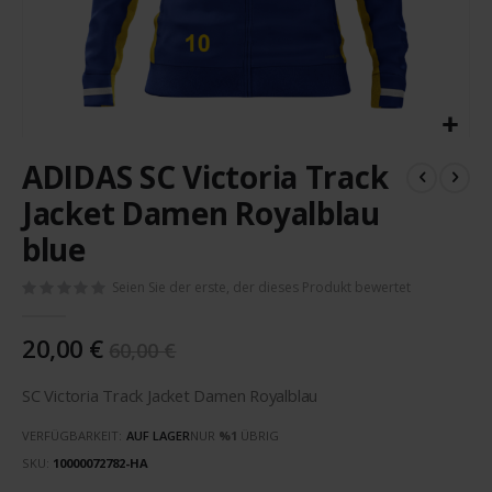
Zum
ADIDAS SC Victoria Track
Anfang
der
Jacket Damen Royalblau
Bildergalerie
blue
springen
Seien Sie der erste, der dieses Produkt bewertet
20,00 €
60,00 €
SC Victoria Track Jacket Damen Royalblau
VERFÜGBARKEIT:
AUF LAGER
NUR
%1
ÜBRIG
SKU
10000072782-HA