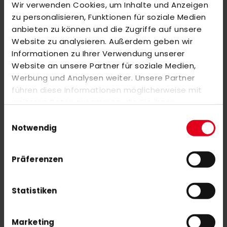
Wir verwenden Cookies, um Inhalte und Anzeigen
BEWERTUNGEN
zu personalisieren, Funktionen für soziale Medien
ÄHNLICHE PRODUKTE
anbieten zu können und die Zugriffe auf unsere
Website zu analysieren. Außerdem geben wir
Markieren Sie die Artikel, um Sie dem Warenkorb hinzuzufügen
Informationen zu Ihrer Verwendung unserer
oder
Alle auswählen
Website an unsere Partner für soziale Medien,
Y1 Indoor Low Bow W3.PRO (25/26)
Werbung und Analysen weiter. Unsere Partner
130,00 €
führen diese Informationen möglicherweise mit
weiteren Daten zusammen, die Sie ihnen
bereitgestellt haben oder die sie im Rahmen Ihrer
Einwilligungsauswahl
OBO YAHOO Bored Shorts
Nutzung der Dienste gesammelt haben.
Notwendig
111,00 €
Präferenzen
Statistiken
NEWSLETTER ANMELDUNG
Marketing