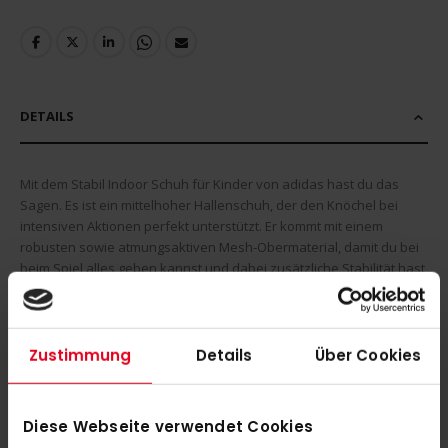
DETAILS
Mit dem Stabil Indoor Schuh für Kinder von adidas hast du das
Sagen. Es ist ein mittelhoher Hallenschuh, der den Knöchel bei
intensiven Aktionen perfekt unterstützt. Er kommt mit einem
robusten sowie atmungsaktiven Mesh-Obermaterial, damit du bei
beim Spiel alles geben kannst und dabei zusätzliche Stabilität hast,
Die gepolsterte EVA-Zwischensohle sorgt bei jeder Aktivität für
optimale Dämpfung. Die abriebfeste Gummiaußensohle rundet
das Design des adidas Schuhs ab
Zustimmung
Details
Über Cookies
MEHR INFORMATIONEN
Diese Webseite verwendet Cookies