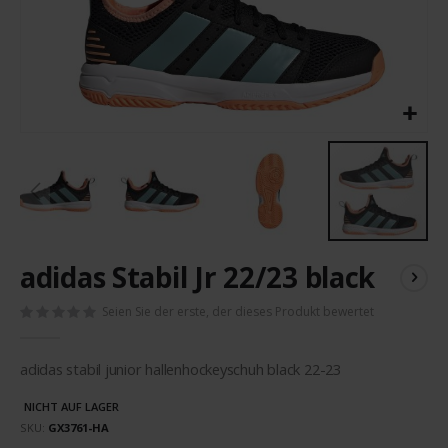
Zum
adidas Stabil Jr 22/23 black
Anfang
der
Seien Sie der erste, der dieses Produkt bewertet
Bildergalerie
springen
adidas stabil junior hallenhockeyschuh black 22-23
NICHT AUF LAGER
SKU
GX3761-HA