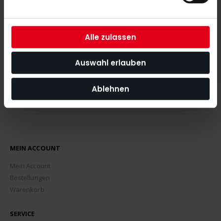
Mit unserem Newsletter seid ihr immer auf den neuesten Stand
was News, Tipps und Rabattaktionen rund um unseren Shop
angeht.
Alle zulassen
ABONNIEREN
Auswahl erlauben
Ablehnen
MEIN ACCOUNT
Mein Account
Bestellungen
Warenkorb
SERVICE