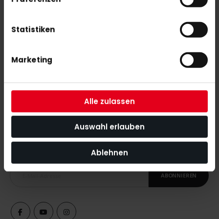
adidas Ina .75 26/27 Black-Lilac-White
Statistiken
230,00 €
Marketing
Alle zulassen
NEWSLETTER ANMELDUNG
Auswahl erlauben
Mit unserem Newsletter seid ihr immer auf den neuesten Stand
was News, Tipps und Rabattaktionen rund um unseren Shop
Ablehnen
angeht.
ABONNIEREN