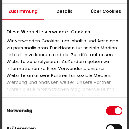
Maße: 100 cm x 12 cm x 5 cm
Zustimmung
Details
Über Cookies
Merkmale:
• Erweiterbares Hauptfach für die passende Schlägerlänge
Diese Webseite verwendet Cookies
• Verstellbarer Schultergurt
Wir verwenden Cookies, um Inhalte und Anzeigen
• Separates kleines Fach für Wertsachen
zu personalisieren, Funktionen für soziale Medien
anbieten zu können und die Zugriffe auf unsere
Website zu analysieren. Außerdem geben wir
MEHR INFORMATIONEN
Informationen zu Ihrer Verwendung unserer
Website an unsere Partner für soziale Medien,
BEWERTUNGEN
Werbung und Analysen weiter. Unsere Partner
führen diese Informationen möglicherweise mit
ÄHNLICHE PRODUKTE
weiteren Daten zusammen, die Sie ihnen
Markieren Sie die Artikel, um Sie dem Warenkorb hinzuzufügen
bereitgestellt haben oder die sie im Rahmen Ihrer
Einwilligungsauswahl
oder
Alle auswählen
Nutzung der Dienste gesammelt haben.
Notwendig
adidas ADI SOCK 21 Team Navy Blue/White
Präferenzen