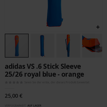
Zum
adidas VS .6 Stick Sleeve
Anfang
der
25/26 royal blue - orange
Bildergalerie
springen
Seien Sie der erste, der dieses Produkt bewertet
25,00 €
VERFÜGBARKEIT:
AUF LAGER