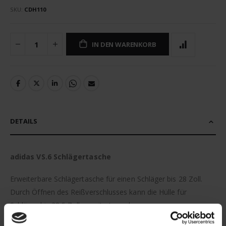
SKU
CDH110
IN DEN WARENKORB
DETAILS
adidas VS.6 Schlägertasche
Erweiterbare Schlägertasche für einen Schläger bis 28 Zoll.
Durch Öffnen des Reißverschlusses kann die Hülle für
Schläger bis 38,5 Zoll erweitert werden.