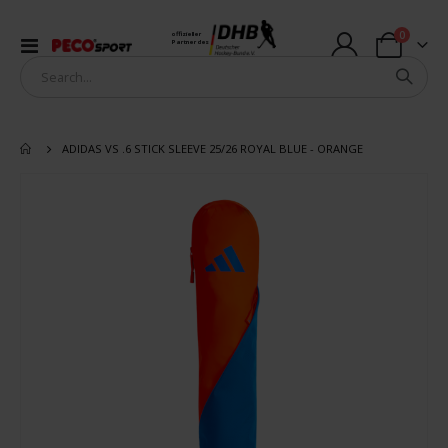
Artikel
0
offizieller
Navigation
Partner des
Warenkorb
umschalten
ADIDAS VS .6 STICK SLEEVE 25/26 ROYAL BLUE - ORANGE
Zum
Ende
der
Bildergalerie
springen