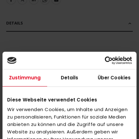
DETAILS
MEHR INFORMATIONEN
BEWERTUNGEN
Zustimmung
Details
Über Cookies
ÄHNLICHE PRODUKTE
Diese Webseite verwendet Cookies
Markieren Sie die Artikel, um Sie dem Warenkorb hinzuzufügen
oder
Alle auswählen
Wir verwenden Cookies, um Inhalte und Anzeigen
OBO ROBO Elbow Guard Lite Right L
zu personalisieren, Funktionen für soziale Medien
anbieten zu können und die Zugriffe auf unsere
105,00 €
Website zu analysieren. Außerdem geben wir