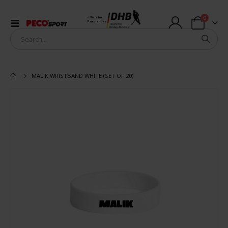
Artikel
0
offizieller
Navigation
Partner des
Warenkorb
umschalten
MALIK WRISTBAND WHITE (SET OF 20)
Zum
Ende
der
Bildergalerie
springen