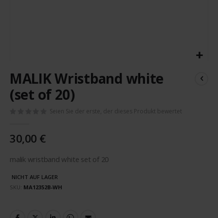
Zum
MALIK Wristband white
Anfang
der
(set of 20)
Bildergalerie
springen
Seien Sie der erste, der dieses Produkt bewertet
30,00 €
malik wristband white set of 20
NICHT AUF LAGER
SKU
MA12352B-WH