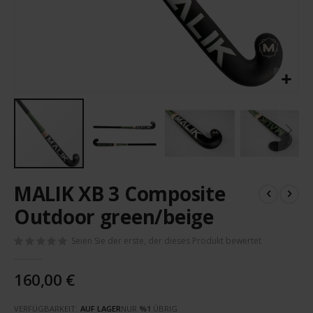
Zum
MALIK XB 3 Composite
Anfang
der
Outdoor green/beige
Bildergalerie
springen
Seien Sie der erste, der dieses Produkt bewertet
160,00 €
VERFÜGBARKEIT:
AUF LAGER
NUR
%1
ÜBRIG