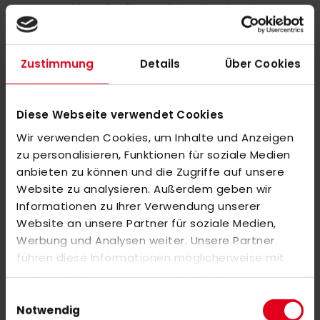
Umsteigerschläger für alle Jugendlichen die schon den
Erwachsenenschläger benötigen. Er eignet sich aber auch sehr
gut für den Einsteiger oder Elternhockeyspieler. Der tiefe
Zustimmung
Details
Über Cookies
Vorspann unterstützt dich beim Zocken und beim Schlenzen.
Der schmale Schaftansatz hilft dir bei schnellen Dribblings.
MALIK schafft es in seinem neuen Feldhockeyschläger einen
Diese Webseite verwendet Cookies
anständigen Carbonanteil mit weiteren Kunststoffen zu
Wir verwenden Cookies, um Inhalte und Anzeigen
mixen, der aber auch ein gutes Ballgefühl vermittelt. In diesem
zu personalisieren, Funktionen für soziale Medien
Hockeyschläger wird weniger Carbon verwendet als im MALIK
anbieten zu können und die Zugriffe auf unsere
XB 2 und 1.
Website zu analysieren. Außerdem geben wir
Informationen zu Ihrer Verwendung unserer
Website an unsere Partner für soziale Medien,
MEHR INFORMATIONEN
Werbung und Analysen weiter. Unsere Partner
führen diese Informationen möglicherweise mit
BEWERTUNGEN
weiteren Daten zusammen, die Sie ihnen
bereitgestellt haben oder die sie im Rahmen Ihrer
ÄHNLICHE PRODUKTE
Einwilligungsauswahl
Nutzung der Dienste gesammelt haben.
Notwendig