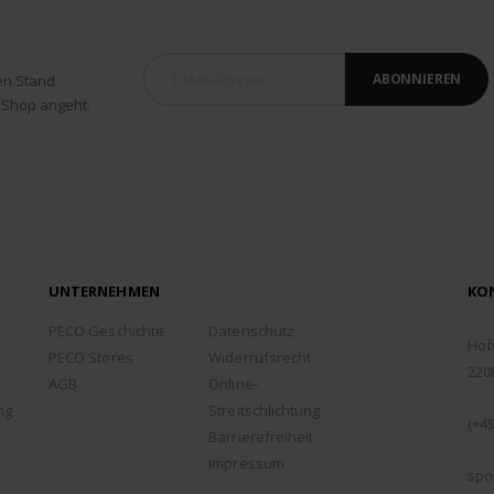
ABONNIEREN
en Stand
 Shop angeht.
UNTERNEHMEN
KO
ADD
PECO Geschichte
Datenschutz
Hof
PECO Stores
Widerrufsrecht
220
AGB
Online-
TEL
ng
Streitschlichtung
(+49
Barrierefreiheit
EMA
Impressum
spo