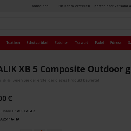
Anmelden
Ein Konto erstellen
Kostenloser Versand a
Textilien
Schutzartikel
Zubehör
Torwart
Padel
Fitness
S
LIK XB 5 Composite Outdoor g
Seien Sie der erste, der dieses Produkt bewertet
00 €
GBARKEIT:
AUF LAGER
A25116-HA