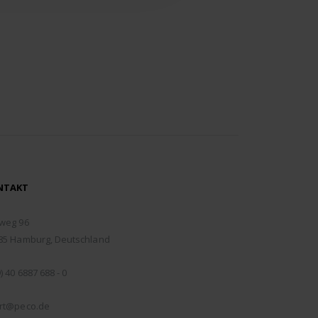
NTAKT
RESSE:
weg 96
85 Hamburg, Deutschland
EFON:
) 40 6887 688 - 0
IL:
rt@peco.de