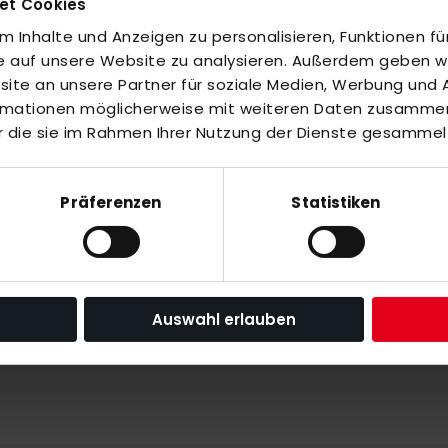
et Cookies
neuen Feldhockeyschläger einen anständigen
r aber auch ein gutes Ballgefühl vermittelt. In
 Inhalte und Anzeigen zu personalisieren, Funktionen fü
ndet als im MALIK XB 2 und 1.
fe auf unsere Website zu analysieren. Außerdem geben wir
te an unsere Partner für soziale Medien, Werbung und A
ormationen möglicherweise mit weiteren Daten zusammen,
r die sie im Rahmen Ihrer Nutzung der Dienste gesammel
inzuzufügen oder
Alle auswählen
en Royalblau
Präferenzen
Statistiken
enior Marine
Auswahl erlauben