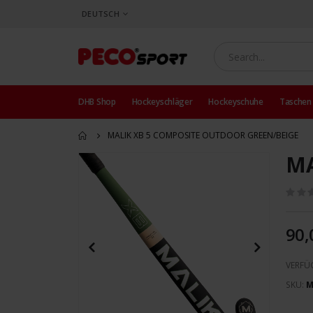
SPRACHE
DEUTSCH
DHB Shop
Hockeyschläger
Hockeyschuhe
Taschen
MALIK XB 5 COMPOSITE OUTDOOR GREEN/BEIGE
MA
Zum
Ende
der
Bildergalerie
springen
90,
VERFÜ
SKU
M