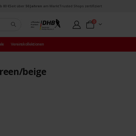
b 80 €
Seit über
50 Jahren
am Markt
Trusted Shops zertifiziert
Artikel
0
offizieller
Partner
Warenkorb
des
ale
Vereinskollektionen
reen/beige