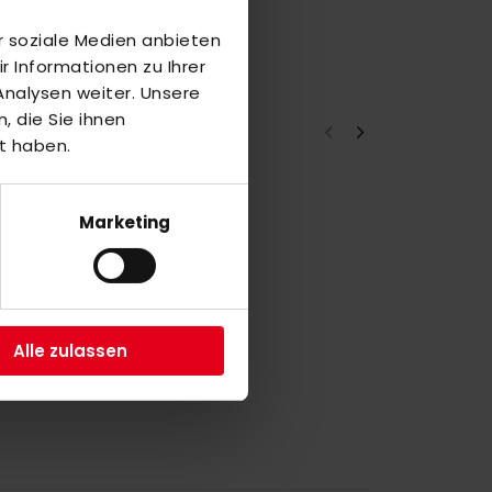
r soziale Medien anbieten
 Informationen zu Ihrer
nalysen weiter. Unsere
 die Sie ihnen
t haben.
a
Marketing
7
a
Alle zulassen
4