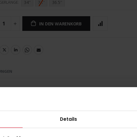
34''
35''
36.5''
GERLÄNGE
IN DEN WARENKORB
UNGEN
m Anteil von 30% Carbon raus. Daher ist es
hen die schon den Erwachsenenschläger
Details
 Einsteiger oder Elternhockeyspieler. Der tiefe
lenzen. Der schmale Schaftansatz hilft dir bei