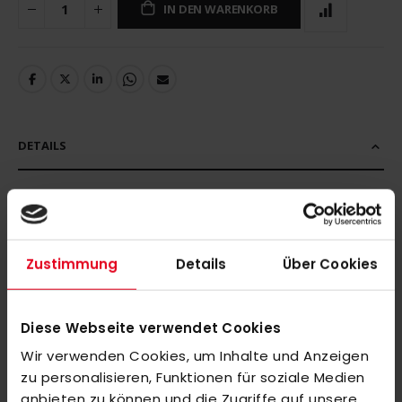
IN DEN WARENKORB
DETAILS
MEHR INFORMATIONEN
Zustimmung
Details
Über Cookies
BEWERTUNGEN
Diese Webseite verwendet Cookies
ÄHNLICHE PRODUKTE
Wir verwenden Cookies, um Inhalte und Anzeigen
Markieren Sie die Artikel, um Sie dem Warenkorb hinzuzufügen
zu personalisieren, Funktionen für soziale Medien
oder
Alle auswählen
anbieten zu können und die Zugriffe auf unsere