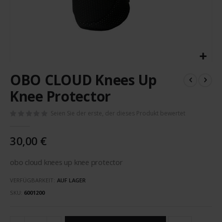
Zum
OBO CLOUD Knees Up
Anfang
der
Knee Protector
Bildergalerie
springen
Seien Sie der erste, der dieses Produkt bewertet
30,00 €
obo cloud knees up knee protector
VERFÜGBARKEIT:
AUF LAGER
SKU
6001200