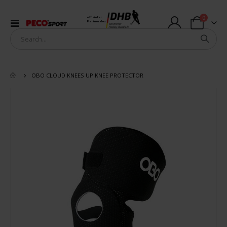
Artikel
0
offizieller
Navigation
Partner des
Warenkorb
umschalten
OBO CLOUD KNEES UP KNEE PROTECTOR
Zum
Ende
der
Bildergalerie
springen