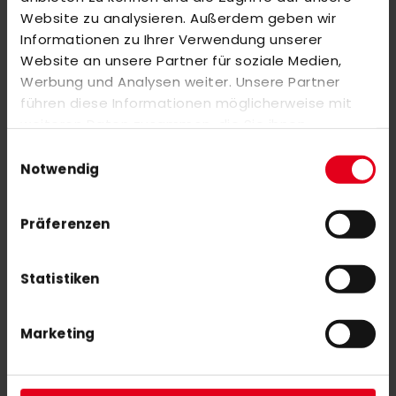
adidas TG Heimfeld Socks navy
Website zu analysieren. Außerdem geben wir
18,00 €
Informationen zu Ihrer Verwendung unserer
Website an unsere Partner für soziale Medien,
Werbung und Analysen weiter. Unsere Partner
OSAKA SPORTS BACKPACK RETRO BLUE LARGE 2025
führen diese Informationen möglicherweise mit
weiteren Daten zusammen, die Sie ihnen
70,00 €
bereitgestellt haben oder die sie im Rahmen Ihrer
Einwilligungsauswahl
Nutzung der Dienste gesammelt haben.
Notwendig
Präferenzen
NEWSLETTER ANMELDUNG
Statistiken
Mit unserem Newsletter seid ihr immer auf den neuesten Stand
was News, Tipps und Rabattaktionen rund um unseren Shop
angeht.
Marketing
ABONNIEREN