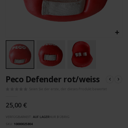
Zum
Peco Defender rot/weiss
Anfang
der
Seien Sie der erste, der dieses Produkt bewertet
Bildergalerie
springen
25,00 €
VERFÜGBARKEIT:
AUF LAGER
NUR
3
ÜBRIG
SKU
10000025804