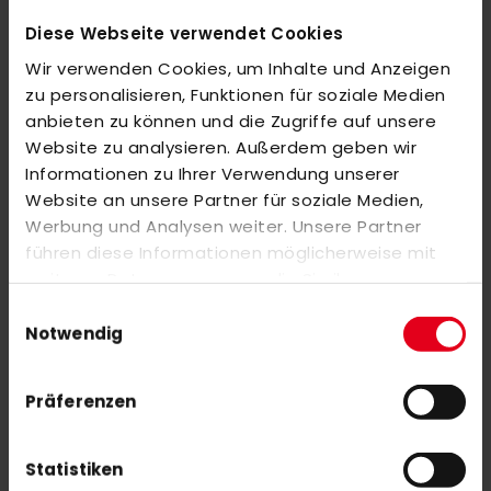
Diese Webseite verwendet Cookies
MEHR INFORMATIONEN
Wir verwenden Cookies, um Inhalte und Anzeigen
zu personalisieren, Funktionen für soziale Medien
anbieten zu können und die Zugriffe auf unsere
BEWERTUNGEN
Website zu analysieren. Außerdem geben wir
ÄHNLICHE PRODUKTE
Informationen zu Ihrer Verwendung unserer
Website an unsere Partner für soziale Medien,
Markieren Sie die Artikel, um Sie dem Warenkorb hinzuzufügen
Werbung und Analysen weiter. Unsere Partner
oder
Alle auswählen
führen diese Informationen möglicherweise mit
RFE Dumbbells - 1Kg (Pair)
weiteren Daten zusammen, die Sie ihnen
14,00 €
bereitgestellt haben oder die sie im Rahmen Ihrer
Einwilligungsauswahl
Nutzung der Dienste gesammelt haben.
Notwendig
OBO Robo PLUS Hand Protector Left orange
Präferenzen
213,00 €
Statistiken