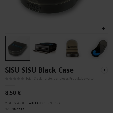
Zum
SISU SISU Black Case
Anfang
der
Seien Sie der erste, der dieses Produkt bewertet
Bildergalerie
springen
8,50 €
VERFÜGBARKEIT:
AUF LAGER
NUR
3
ÜBRIG
SKU
SB-CASE