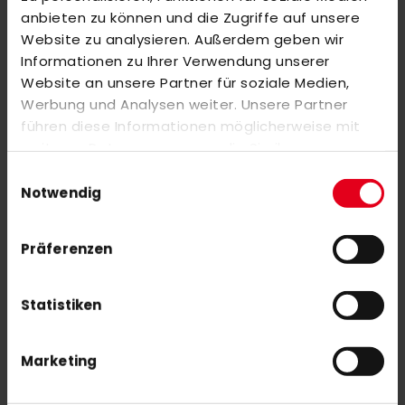
Markieren Sie die Artikel, um Sie dem Warenkorb hinzuzufügen
anbieten zu können und die Zugriffe auf unsere
oder
Alle auswählen
Website zu analysieren. Außerdem geben wir
adidas Stabil Jr. white
Informationen zu Ihrer Verwendung unserer
75,00 €
Website an unsere Partner für soziale Medien,
Werbung und Analysen weiter. Unsere Partner
führen diese Informationen möglicherweise mit
Mizuno WAVE PHANTOM INDOOR WOS INDOOR White/Blue
weiteren Daten zusammen, die Sie ihnen
110,00 €
bereitgestellt haben oder die sie im Rahmen Ihrer
Einwilligungsauswahl
Nutzung der Dienste gesammelt haben.
Notwendig
Präferenzen
Statistiken
NEWSLETTER ANMELDUNG
Mit unserem Newsletter seid ihr immer auf den neuesten Stand
was News, Tipps und Rabattaktionen rund um unseren Shop
Marketing
angeht.