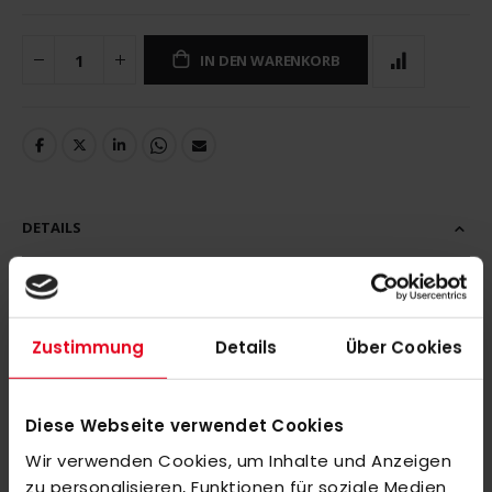
IN DEN WARENKORB
DETAILS
Zustimmung
Details
Über Cookies
MEHR INFORMATIONEN
BEWERTUNGEN
Diese Webseite verwendet Cookies
ÄHNLICHE PRODUKTE
Wir verwenden Cookies, um Inhalte und Anzeigen
zu personalisieren, Funktionen für soziale Medien