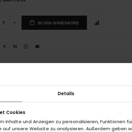
C-BAG-C1N-24
IN DEN WARENKORB
UNGEN
le Wahl für junge Hockeyspieler, die bis zu 3 Schläger, Schienbeinscho
gestellt aus strapazierfähigem Tarpaulin, bietet diese Tasche genug
Details
ere praktische Fächer für Schienbeinschoner und andere Hockey Access
deine Wertsachen ermöglicht, ohne dass du die Tasche abnehmen mus
et Cookies
 Inhalte und Anzeigen zu personalisieren, Funktionen fü
fe auf unsere Website zu analysieren. Außerdem geben wir