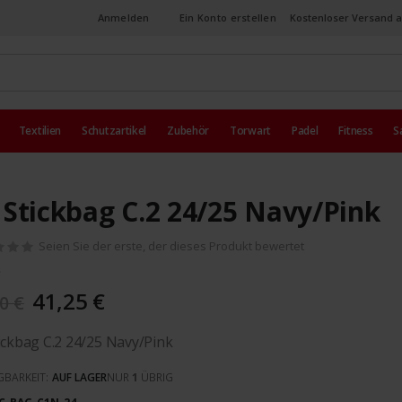
Anmelden
Ein Konto erstellen
Kostenloser Versand a
Textilien
Schutzartikel
Zubehör
Torwart
Padel
Fitness
S
 Stickbag C.2 24/25 Navy/Pink
Seien Sie der erste, der dieses Produkt bewertet
41,25 €
0 €
ickbag C.2 24/25 Navy/Pink
GBARKEIT:
AUF LAGER
NUR
1
ÜBRIG