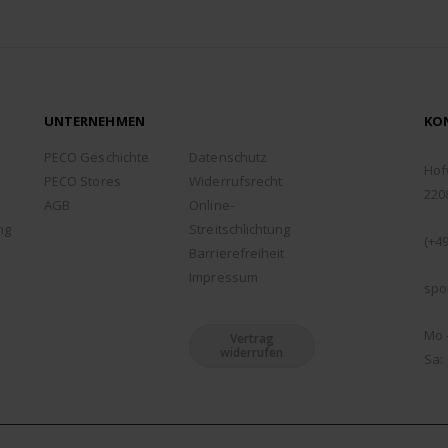
UNTERNEHMEN
KO
ADD
PECO Geschichte
Datenschutz
Hof
PECO Stores
Widerrufsrecht
220
AGB
Online-
TEL
ng
Streitschlichtung
(+49
Barrierefreiheit
EMA
Impressum
spo
ÖFF
Mo -
Vertrag
widerrufen
Sa: 