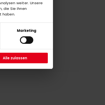
nalysen weiter. Unsere
 die Sie ihnen
a
t haben.
5
Marketing
a
1
Alle zulassen