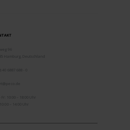
NTAKT
RESSE:
weg 96
85 Hamburg, Deutschland
EFON:
) 40 6887 688 - 0
IL:
rt@peco.de
NUNGSZEITEN:
 Fr: 10:00 – 18:00 Uhr
10:00 – 14:00 Uhr