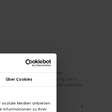
ner und kleinere Sachen, wie bspw. eine
 Platz und Schutz für deine Ausrüstung. Die V.2
Über Cookies
oires. Ein besonderes Highlight ist die zusätzliche
st.
r soziale Medien anbieten
 Informationen zu Ihrer