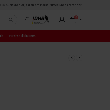
b 80 €
Seit über
50 Jahren
am Markt
Trusted Shops zertifiziert
Artikel
0
offizieller
Partner
Warenkorb
des
ale
Vereinskollektionen