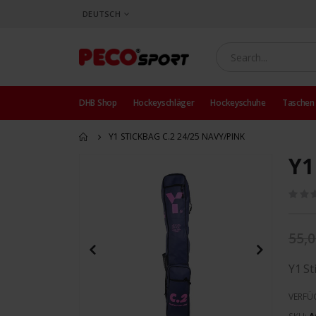
SPRACHE
DEUTSCH
DHB Shop
Hockeyschläger
Hockeyschuhe
Taschen
Y1 STICKBAG C.2 24/25 NAVY/PINK
Y1
Zum
Ende
der
Bildergalerie
springen
55,0
Y1 St
VERFÜ