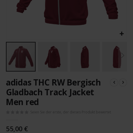
Zum
adidas THC RW Bergisch
Anfang
der
Gladbach Track Jacket
Bildergalerie
Men red
springen
Seien Sie der erste, der dieses Produkt bewertet
55,00 €