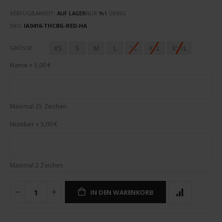
VERFÜGBARKEIT:
AUF LAGER
NUR
%1
ÜBRIG
SKU
IA0416-THCBG-RED-HA
XS
S
M
L
XL
XXL
XXXL
GRÖSSE
Name
+
5,00 €
Maximal 25 Zeichen
Number
+
5,00 €
Maximal 2 Zeichen
IN DEN WARENKORB