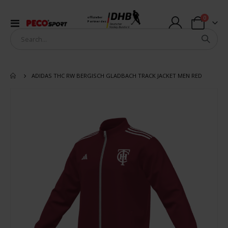
Artikel
0
offizieller
Navigation
Partner des
Warenkorb
umschalten
ADIDAS THC RW BERGISCH GLADBACH TRACK JACKET MEN RED
Zum
Ende
der
Bildergalerie
springen