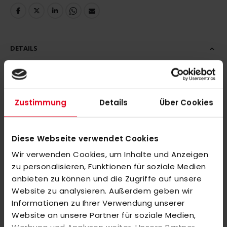
DETAILS
Wer Hockey spielt, braucht auf dem Platz und abseits davon
bequeme Kleidung, die höchste Bewegungsfreiheit bietet.
Zustimmung
Details
Über Cookies
Diese adidas Jacke mit durchgehendem Reißverschluss ist aus
leichten Materialien gefertigt und kommt mit einem
klassischen Stehkragen. Sie kommt mit einem aufgestickten
Diese Webseite verwendet Cookies
adidas Logo auf der Brust.
Wir verwenden Cookies, um Inhalte und Anzeigen
zu personalisieren, Funktionen für soziale Medien
Wichtiger Hinweis:
anbieten zu können und die Zugriffe auf unsere
Bitte beachte, dass individuell veredelte bzw. bedruckte Artikel
Website zu analysieren. Außerdem geben wir
vom Umtausch oder der Rückgabe leider ausgeschlossen
Informationen zu Ihrer Verwendung unserer
sind. Da es sich um personalisierte Produkte handelt, können
Website an unsere Partner für soziale Medien,
wir diese nicht erneut in den Verkauf geben. Wir bitten um dein