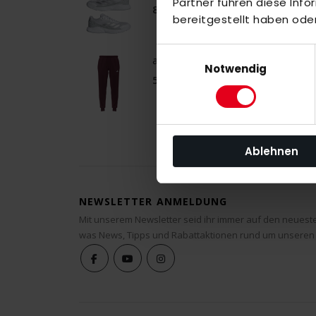
Partner führen diese Inf
80,00 €
bereitgestellt haben ode
Einwilligungsauswahl
adidas THC Ahrensburg Sweat Pant
Notwendig
50,00 €
Ablehnen
NEWSLETTER ANMELDUNG
Mit unserem Newsletter seid ihr immer auf den neuest
was News, Tipps und Rabattaktionen rund um unseren