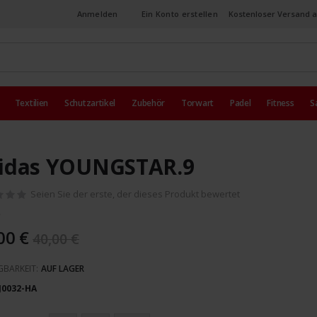
Anmelden
Ein Konto erstellen
Kostenloser Versand a
Textilien
Schutzartikel
Zubehör
Torwart
Padel
Fitness
S
idas YOUNGSTAR.9
Seien Sie der erste, der dieses Produkt bewertet
00 €
40,00 €
GBARKEIT:
AUF LAGER
J0032-HA