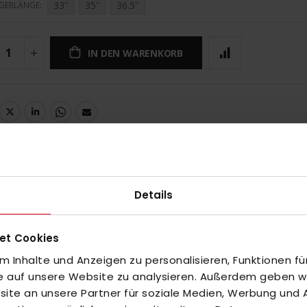
33''
35''
36.5''
GERLÄNGE
IN DEN WARENKORB
UNGEN
Details
24''
et Cookies
 Inhalte und Anzeigen zu personalisieren, Funktionen fü
inzuzufügen oder
fe auf unsere Website zu analysieren. Außerdem geben wir
Alle auswählen
te an unsere Partner für soziale Medien, Werbung und A