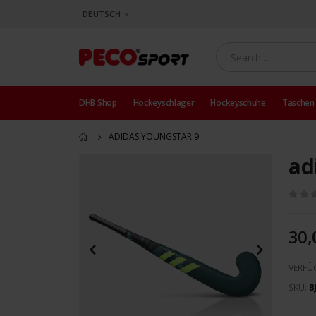
SPRACHE
DEUTSCH
DHB Shop
Hockeyschläger
Hockeyschuhe
Taschen
ADIDAS YOUNGSTAR.9
ad
Zum
Ende
der
Bildergalerie
springen
30,
VERFÜ
SKU
B