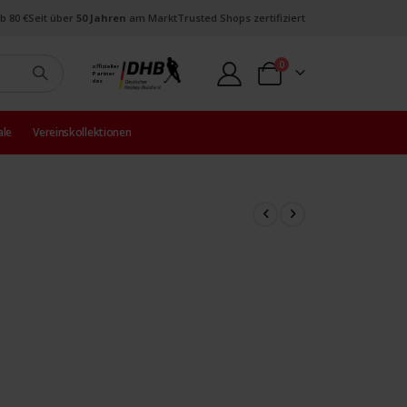
b 80 €
Seit über
50 Jahren
am Markt
Trusted Shops zertifiziert
Artikel
0
offizieller
Partner
Warenkorb
des
ale
Vereinskollektionen