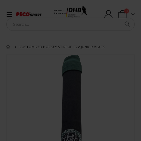
Artikel
0
offizieller
Navigation
Partner des
Warenkorb
umschalten
CUSTOMIZED HOCKEY STIRRUP CZV JUNIOR BLACK
Zum
Ende
der
Bildergalerie
springen