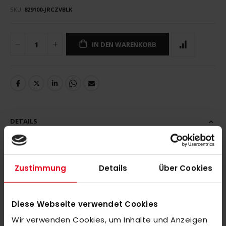
SKU
829100-JRCZVBLK
IN DEN WARENKORB
DETAILS
Zustimmung
Details
Über Cookies
MEHR INFORMATIONEN
Diese Webseite verwendet Cookies
BEWERTUNGEN
Wir verwenden Cookies, um Inhalte und Anzeigen