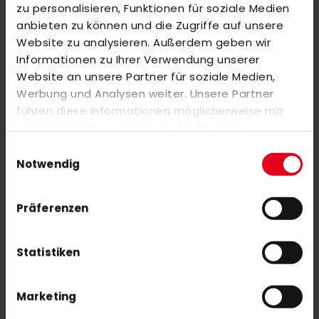
ÄHNLICHE PRODUKTE
zu personalisieren, Funktionen für soziale Medien
anbieten zu können und die Zugriffe auf unsere
Markieren Sie die Artikel, um Sie dem Warenkorb hinzuzufügen
Website zu analysieren. Außerdem geben wir
oder
Alle auswählen
Informationen zu Ihrer Verwendung unserer
Asics GEL-PEAKE Women Mint
Website an unsere Partner für soziale Medien,
40,00 €
Werbung und Analysen weiter. Unsere Partner
100,00 €
führen diese Informationen möglicherweise mit
weiteren Daten zusammen, die Sie ihnen
MALIK XB 2 Composite 21/22 Outdoor
bereitgestellt haben oder die sie im Rahmen Ihrer
Einwilligungsauswahl
100,00 €
Nutzung der Dienste gesammelt haben.
Notwendig
200,00 €
Präferenzen
Statistiken
NEWSLETTER ANMELDUNG
Mit unserem Newsletter seid ihr immer auf den neuesten Stand
Marketing
was News, Tipps und Rabattaktionen rund um unseren Shop