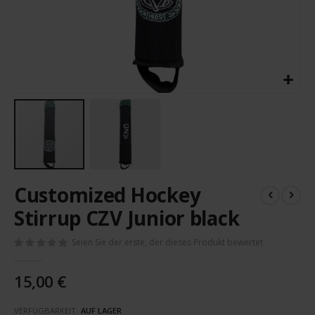
Zum
Customized Hockey
Anfang
der
Stirrup CZV Junior black
Bildergalerie
springen
Seien Sie der erste, der dieses Produkt bewertet
15,00 €
VERFÜGBARKEIT:
AUF LAGER