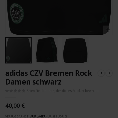
Zum
adidas CZV Bremen Rock
Anfang
der
Damen schwarz
Bildergalerie
springen
Seien Sie der erste, der dieses Produkt bewertet
40,00 €
VERFÜGBARKEIT:
AUF LAGER
NUR
%1
ÜBRIG