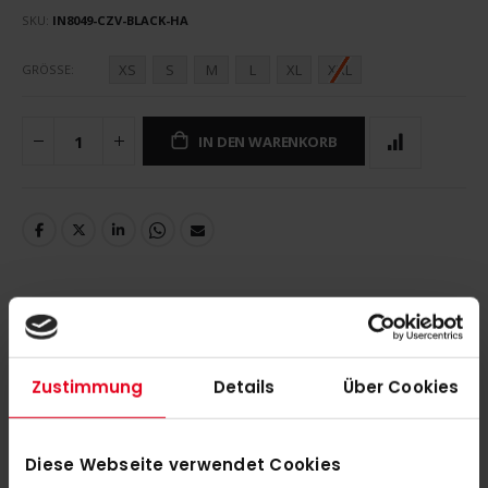
SKU
IN8049-CZV-BLACK-HA
XS
S
M
L
XL
XXL
GRÖSSE
IN DEN WARENKORB
DETAILS
Zustimmung
Details
Über Cookies
MEHR INFORMATIONEN
Diese Webseite verwendet Cookies