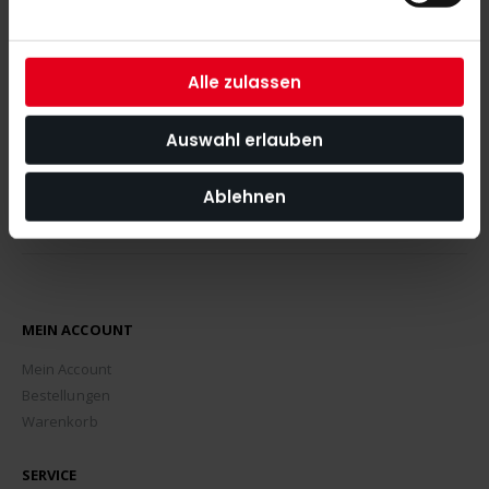
Mit unserem Newsletter seid ihr immer auf den neuesten Stand
was News, Tipps und Rabattaktionen rund um unseren Shop
angeht.
Alle zulassen
ABONNIEREN
Auswahl erlauben
Ablehnen
MEIN ACCOUNT
Mein Account
Bestellungen
Warenkorb
SERVICE