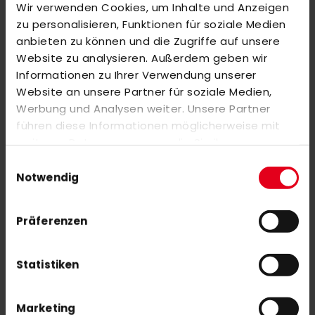
Wir verwenden Cookies, um Inhalte und Anzeigen
BEWERTUNGEN
zu personalisieren, Funktionen für soziale Medien
ÄHNLICHE PRODUKTE
anbieten zu können und die Zugriffe auf unsere
Website zu analysieren. Außerdem geben wir
Markieren Sie die Artikel, um Sie dem Warenkorb hinzuzufügen
Informationen zu Ihrer Verwendung unserer
oder
Alle auswählen
Website an unsere Partner für soziale Medien,
adidas SpeedCourt K white
Werbung und Analysen weiter. Unsere Partner
45,00 €
führen diese Informationen möglicherweise mit
weiteren Daten zusammen, die Sie ihnen
bereitgestellt haben oder die sie im Rahmen Ihrer
Einwilligungsauswahl
adidas Fabela .7 pink
Nutzung der Dienste gesammelt haben.
Notwendig
110,00 €
Präferenzen
Statistiken
NEWSLETTER ANMELDUNG
Marketing