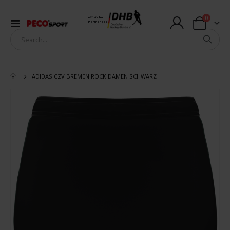
Artikel
0
offizieller
Navigation
Partner des
Warenkorb
umschalten
ADIDAS CZV BREMEN ROCK DAMEN SCHWARZ
Zum
Ende
der
Bildergalerie
springen