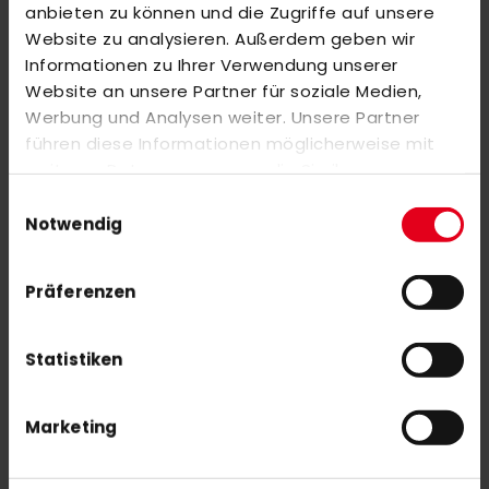
anbieten zu können und die Zugriffe auf unsere
Website zu analysieren. Außerdem geben wir
Marke: Osaka
Informationen zu Ihrer Verwendung unserer
Produktlinie: MID BOW
Website an unsere Partner für soziale Medien,
Vorspann: MidBow
Werbung und Analysen weiter. Unsere Partner
Carbonanteil: 25 %
führen diese Informationen möglicherweise mit
Farbe: Grün
weiteren Daten zusammen, die Sie ihnen
bereitgestellt haben oder die sie im Rahmen Ihrer
Einwilligungsauswahl
Nutzung der Dienste gesammelt haben.
Notwendig
Präferenzen
MEHR INFORMATIONEN
Statistiken
BEWERTUNGEN
Marketing
ÄHNLICHE PRODUKTE
Markieren Sie die Artikel, um Sie dem Warenkorb hinzuzufügen