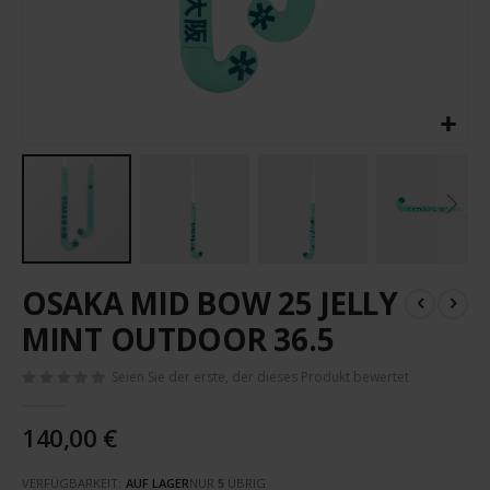
Zum
OSAKA MID BOW 25 JELLY
Anfang
der
MINT OUTDOOR 36.5
Bildergalerie
springen
Seien Sie der erste, der dieses Produkt bewertet
140,00 €
VERFÜGBARKEIT:
AUF LAGER
NUR
5
ÜBRIG