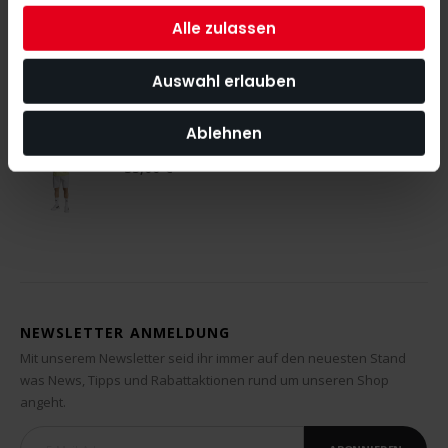
oder
Alle auswählen
Alle zulassen
adidas SC Victoria Track Pant Herren Royalblau
20,00 €
Auswahl erlauben
50,00 €
Ablehnen
adidas PADEL T-Shirt Green
35,00 €
NEWSLETTER ANMELDUNG
Mit unserem Newsletter seid ihr immer auf den neuesten Stand
was News, Tipps und Rabattaktionen rund um unseren Shop
angeht.