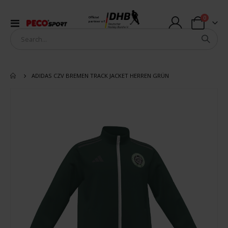
items
0
Official
Toggle
partner of
Cart
Nav
ADIDAS CZV BREMEN TRACK JACKET HERREN GRÜN
Skip
to
the
end
of
the
images
gallery