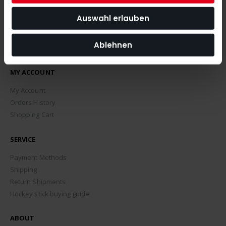
Auswahl erlauben
Ablehnen
MY ACCOUNT
My Account
Orders History
Shopping Cart
SERVICE
Payment Methods
Shipping
Return Shipments
Hockey stick buying guide
ABOUT