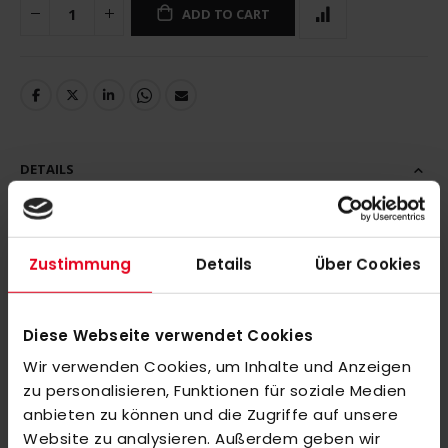
ADD TO CART
DETAILS
Zustimmung
Details
Über Cookies
MORE INFORMATION
Diese Webseite verwendet Cookies
REVIEWS
Wir verwenden Cookies, um Inhalte und Anzeigen
SIMILAR PRODUCTS
zu personalisieren, Funktionen für soziale Medien
anbieten zu können und die Zugriffe auf unsere
Check items to add to the cart or
select all
Website zu analysieren. Außerdem geben wir
adidas Estro .20 LE 26/27 WorldCup