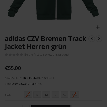
Skip
adidas CZV Bremen Track
to
the
Jacket Herren grün
beginning
of
Be the first to review this product
the
images
€55.00
gallery
AVAILABILITY:
IN STOCK
ONLY
%1
LEFT
SKU
IA0416-CZV-GREEN-HA
XS
S
M
L
XL
XXL
SIZE