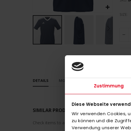
SKU
I
SIZE
Skip
to
the
beginning
of
DETAILS
MORE INFORMATION
REVIEWS
the
Zustimmung
images
gallery
Diese Webseite verwend
SIMILAR PRODUCTS
Wir verwenden Cookies, um
zu können und die Zugrif
Check items to add to the cart or
select all
Verwendung unserer Websi