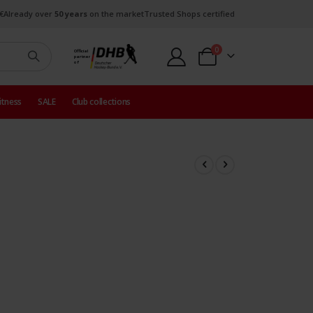
€
Already over
50 years
on the market
Trusted Shops certified
items
0
Official
partner
Cart
of
itness
SALE
Club collections