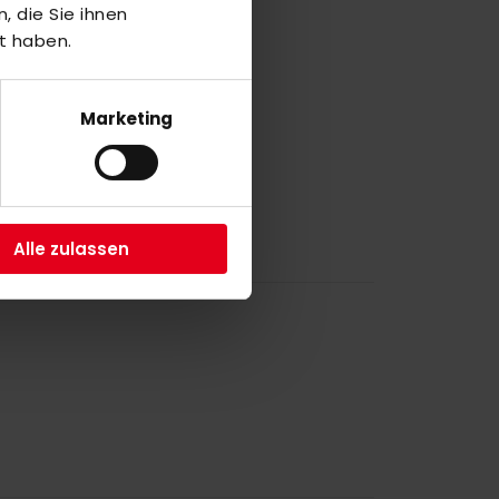
a
 die Sie ihnen
t haben.
a
Marketing
Alle zulassen