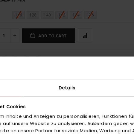
A0428-NVY-HA
116
128
140
152
164
176
ADD TO CART
Details
et Cookies
 Inhalte und Anzeigen zu personalisieren, Funktionen fü
fe auf unsere Website zu analysieren. Außerdem geben wir
te an unsere Partner für soziale Medien, Werbung und A