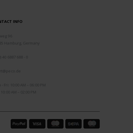
NTACT INFO
RESS:
weg 96
85 Hamburg, Germany
NE:
) 40 6887 688 - 0
IL:
rt@peco.de
KING DAYS/HOURS:
- Fri: 10:00 AM – 06:00 PM
: 10:00 AM – 02:00 PM