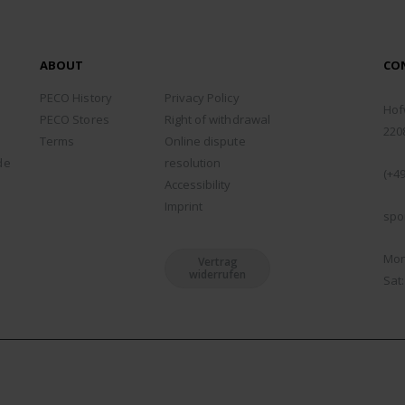
ABOUT
CO
ADD
PECO History
Privacy Policy
Hof
PECO Stores
Right of withdrawal
220
Terms
Online dispute
PHO
de
resolution
(+49
Accessibility
EMA
Imprint
spo
WOR
Mon 
Vertrag
widerrufen
Sat