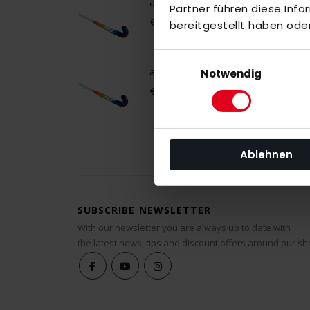
adidas Estro .20 LE 26/27 WorldCup
Partner führen diese Inf
€75.00
bereitgestellt haben ode
Einwilligungsauswahl
adidas Chaosfury .40 LE 26/27 Wor
Notwendig
€140.00
Ablehnen
SUBSCRIBE NEWSLETTER
With our newsletter you are always up to date with
the latest news, tips and discount offers around our sh