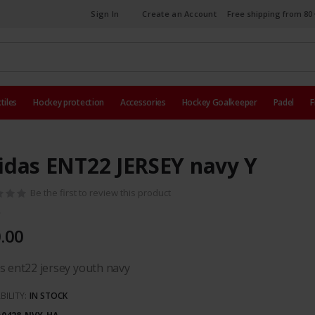
Sign In
Create an Account
Free shipping from 80 
tiles
Hockey protection
Accessories
Hockey Goalkeeper
Padel
F
idas ENT22 JERSEY navy Y
Be the first to review this product
.00
s ent22 jersey youth navy
BILITY:
IN STOCK