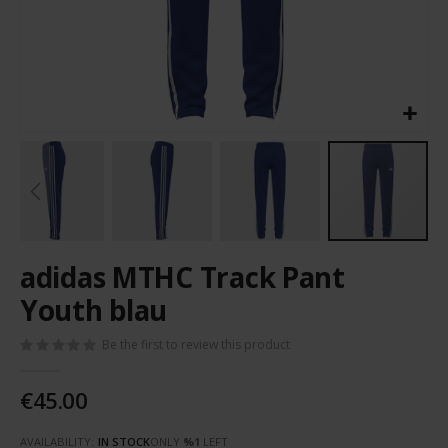
Skip
adidas MTHC Track Pant
to
the
Youth blau
beginning
of
Be the first to review this product
the
images
€45.00
gallery
AVAILABILITY:
IN STOCK
ONLY
%1
LEFT