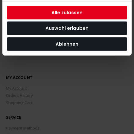
the latest news, tips and discount offers around our shop.
Alle zulassen
SUBSCRIBE
Auswahl erlauben
Ablehnen
MY ACCOUNT
My Account
Orders History
Shopping Cart
SERVICE
Payment Methods