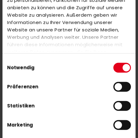
zu personalisieren, Funktionen für soziale Medien
REVIEWS
anbieten zu können und die Zugriffe auf unsere
SIMILAR PRODUCTS
Website zu analysieren. Außerdem geben wir
Informationen zu Ihrer Verwendung unserer
Check items to add to the cart or
select all
Website an unsere Partner für soziale Medien,
Y1 YLB X.2 (25/26)
Werbung und Analysen weiter. Unsere Partner
€300.00
führen diese Informationen möglicherweise mit
weiteren Daten zusammen, die Sie ihnen
bereitgestellt haben oder die sie im Rahmen Ihrer
Einwilligungsauswahl
Nutzung der Dienste gesammelt haben.
Y1 YLB X (25/26)
Notwendig
€400.00
Präferenzen
Statistiken
Marketing
SUBSCRIBE NEWSLETTER
With our newsletter you are always up to date with