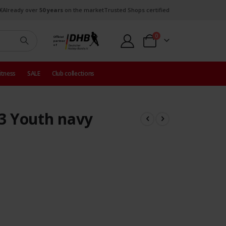
€
Already over
50 years
on the market
Trusted Shops certified
items
0
Official
partner
Cart
of
itness
SALE
Club collections
3 Youth navy