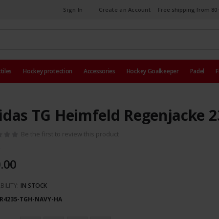
Sign In
Create an Account
Free shipping from 80 
tiles
Hockey protection
Accessories
Hockey Goalkeeper
Padel
F
idas TG Heimfeld Regenjacke 2
Be the first to review this product
.00
BILITY:
IN STOCK
R4235-TGH-NAVY-HA