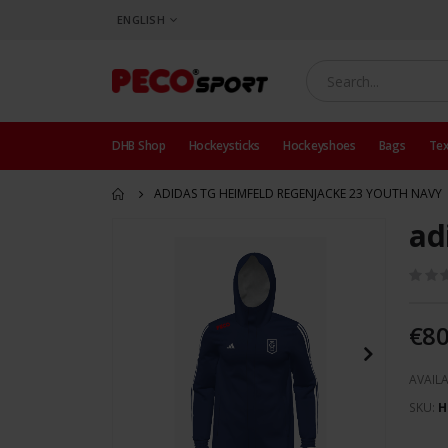
LANGUAGE
ENGLISH
DHB Shop
Hockeysticks
Hockeyshoes
Bags
Tex
ADIDAS TG HEIMFELD REGENJACKE 23 YOUTH NAVY
ad
Skip
to
the
end
of
€80
the
images
AVAILA
gallery
SKU
H