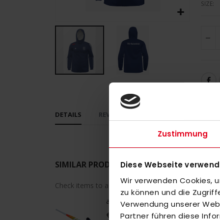
SIZE
Skip
to
the
DETAILS
REVIEWS
beginning
of
Zustimmung
the
images
gallery
SIMILAR PRODUCTS
Diese Webseite verwend
Wir verwenden Cookies, um
Check items to add to the cart or
select all
zu können und die Zugrif
adidas Estro .20 LE 26/27 WorldCup
Verwendung unserer Websi
€75.00
Partner führen diese Inf