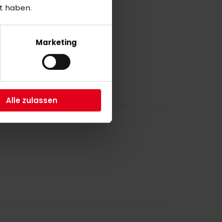
t haben.
a
Marketing
Alle zulassen