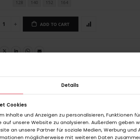
128
140
152
164
ADD TO CART
Details
et Cookies
 Inhalte und Anzeigen zu personalisieren, Funktionen fü
fe auf unsere Website zu analysieren. Außerdem geben wir
te an unsere Partner für soziale Medien, Werbung und A
ormationen möglicherweise mit weiteren Daten zusammen,