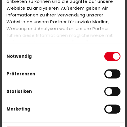
anbieten zu können und die Zugriffe auf unsere
SIMILAR PRODUCTS
Website zu analysieren. Außerdem geben wir
Check items to add to the cart or
select all
Informationen zu Ihrer Verwendung unserer
OBO Helmet ABS + TP Black
Website an unsere Partner für soziale Medien,
Werbung und Analysen weiter. Unsere Partner
€279.00
führen diese Informationen möglicherweise mit
weiteren Daten zusammen, die Sie ihnen
bereitgestellt haben oder die sie im Rahmen Ihrer
OBO Helmet ABS + TP white
Einwilligungsauswahl
Nutzung der Dienste gesammelt haben.
Notwendig
€279.00
Präferenzen
Statistiken
SUBSCRIBE NEWSLETTER
Marketing
With our newsletter you are always up to date with
the latest news, tips and discount offers around our shop.