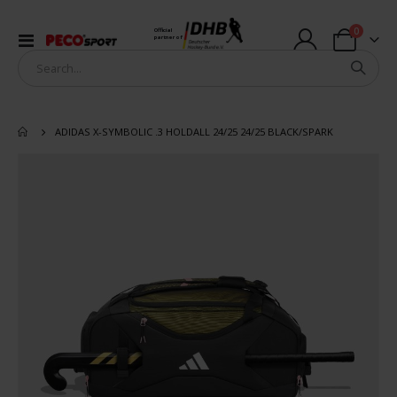
items
0
Official
Toggle
partner of
Cart
Nav
ADIDAS X-SYMBOLIC .3 HOLDALL 24/25 24/25 BLACK/SPARK
Skip
to
the
end
of
the
images
gallery