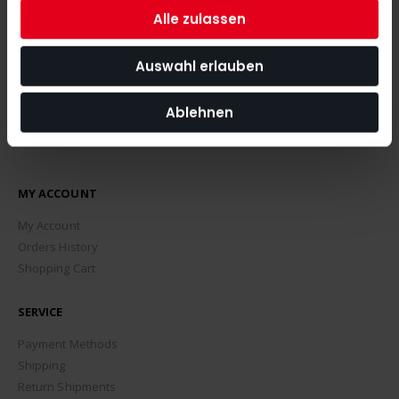
SUBSCRIBE
Alle zulassen
Auswahl erlauben
Ablehnen
MY ACCOUNT
My Account
Orders History
Shopping Cart
SERVICE
Payment Methods
Shipping
Return Shipments