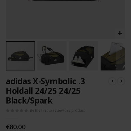
Skip
adidas X-Symbolic .3
to
the
Holdall 24/25 24/25
beginning
Black/Spark
of
the
images
Be the first to review this product
gallery
€80.00