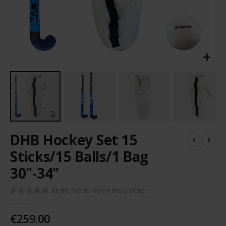
Skip
DHB Hockey Set 15
to
the
Sticks/15 Balls/1 Bag
beginning
30"-34"
of
the
images
Be the first to review this product
gallery
€259.00