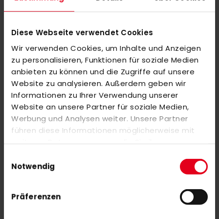
• 1 canvas bag (beige) – convenient for transporting sticks and
accessories.
Diese Webseite verwendet Cookies
• 15 balls with the HockeyLove logo – durable and with good
Wir verwenden Cookies, um Inhalte und Anzeigen
flight characteristics for school hockey.
zu personalisieren, Funktionen für soziale Medien
anbieten zu können und die Zugriffe auf unsere
All in all, this package offers ideal equipment for effective and
Website zu analysieren. Außerdem geben wir
fun hockey training.
Informationen zu Ihrer Verwendung unserer
Website an unsere Partner für soziale Medien,
Werbung und Analysen weiter. Unsere Partner
REVIEWS
führen diese Informationen möglicherweise mit
weiteren Daten zusammen, die Sie ihnen
SIMILAR PRODUCTS
bereitgestellt haben oder die sie im Rahmen Ihrer
Einwilligungsauswahl
Check items to add to the cart or
select all
Nutzung der Dienste gesammelt haben.
Notwendig
OBO Helmet ABS + TP Black
€279.00
Präferenzen