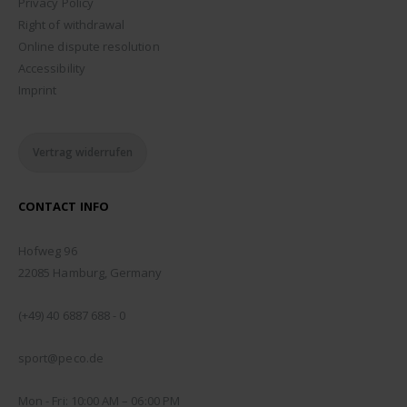
Privacy Policy
Right of withdrawal
Online dispute resolution
Accessibility
Imprint
Vertrag widerrufen
CONTACT INFO
ADDRESS:
Hofweg 96
22085 Hamburg, Germany
PHONE:
(+49) 40 6887 688 - 0
EMAIL:
sport@peco.de
WORKING DAYS/HOURS:
Mon - Fri: 10:00 AM – 06:00 PM