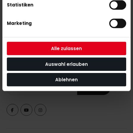
OBO Helmet ABS + TP white
Statistiken
€279.00
Marketing
Alle zulassen
SUBSCRIBE NEWSLETTER
Auswahl erlauben
With our newsletter you are always up to date with
the latest news, tips and discount offers around our shop.
Ablehnen
SUBSCRIBE