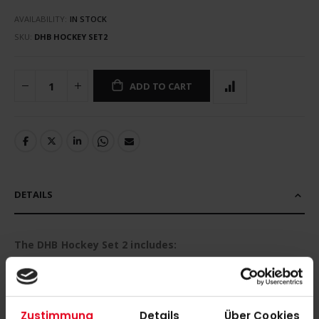
AVAILABILITY:
IN STOCK
SKU
DHB HOCKEY SET2
ADD TO CART
DETAILS
The DHB Hockey Set 2 includes:
• 15 plastic sticks (lengths: 30"-34") – ideal for different player
sizes and levels.
Zustimmung
Details
Über Cookies