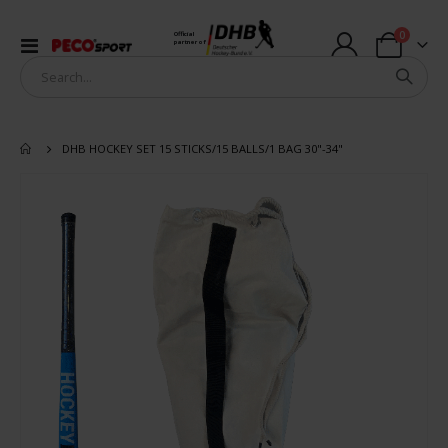
items
0
Official
Toggle
partner of
Cart
Nav
DHB HOCKEY SET 15 STICKS/15 BALLS/1 BAG 30"-34"
Skip
to
the
end
of
the
images
gallery