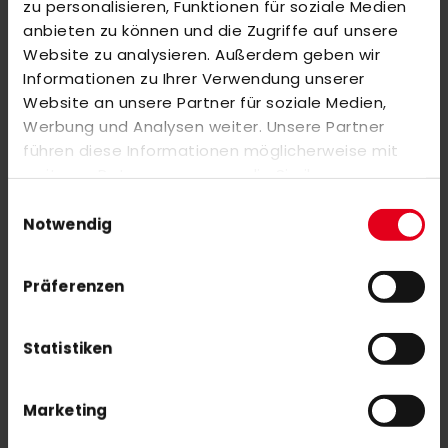
zu personalisieren, Funktionen für soziale Medien
REVIEWS
anbieten zu können und die Zugriffe auf unsere
Website zu analysieren. Außerdem geben wir
SIMILAR PRODUCTS
Informationen zu Ihrer Verwendung unserer
Check items to add to the cart or
select all
Website an unsere Partner für soziale Medien,
Werbung und Analysen weiter. Unsere Partner
adidas Estro .20 LE 26/27 WorldCup
führen diese Informationen möglicherweise mit
€75.00
weiteren Daten zusammen, die Sie ihnen
bereitgestellt haben oder die sie im Rahmen Ihrer
Einwilligungsauswahl
Nutzung der Dienste gesammelt haben.
Notwendig
adidas Chaosfury .40 LE 26/27 WorldCup
€140.00
Präferenzen
Statistiken
Marketing
SUBSCRIBE NEWSLETTER
With our newsletter you are always up to date with