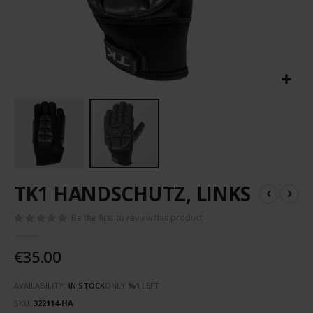
Skip
TK1 HANDSCHUTZ, LINKS
to
the
Be the first to review this product
beginning
of
the
€35.00
images
gallery
AVAILABILITY:
IN STOCK
ONLY
%1
LEFT
SKU
322114-HA