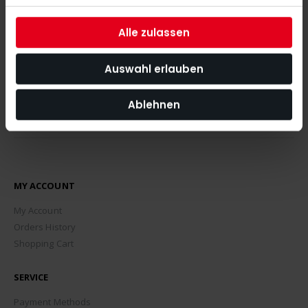
the latest news, tips and discount offers around our shop.
Alle zulassen
SUBSCRIBE
Auswahl erlauben
Ablehnen
MY ACCOUNT
My Account
Orders History
Shopping Cart
SERVICE
Payment Methods