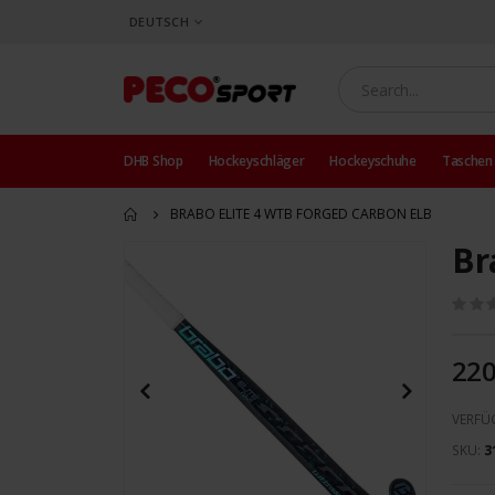
SPRACHE
DEUTSCH
DHB Shop
Hockeyschläger
Hockeyschuhe
Taschen
BRABO ELITE 4 WTB FORGED CARBON ELB
Br
Zum
Ende
der
Bildergalerie
springen
220
VERFÜ
SKU
3