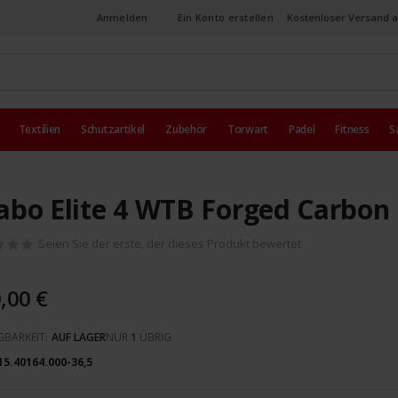
Anmelden
Ein Konto erstellen
Kostenloser Versand a
Textilien
Schutzartikel
Zubehör
Torwart
Padel
Fitness
S
abo Elite 4 WTB Forged Carbon
Seien Sie der erste, der dieses Produkt bewertet
,00 €
GBARKEIT:
AUF LAGER
NUR
1
ÜBRIG
15.40164.000-36,5