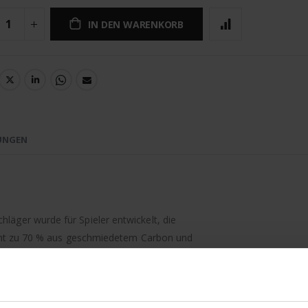
IN DEN WARENKORB
UNGEN
äger wurde für Spieler entwickelt, die
teht zu 70 % aus geschmiedetem Carbon und
einzigartige Extreme Low Bow Curve macht ihn zur
schung von 3D-Fähigkeiten und Drag-Flicks