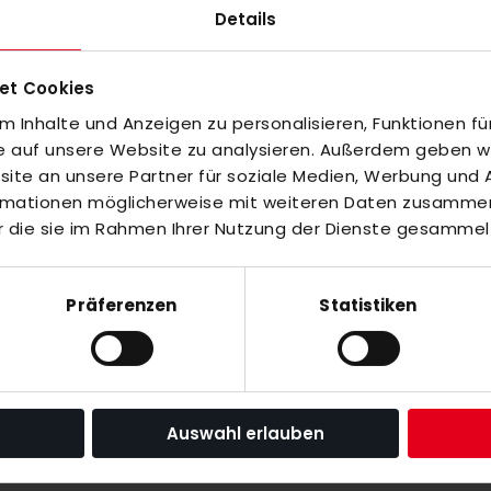
Details
 Box-Technologie sorgt dieser Schläger mit
ale Torsionsstabilität. Diese Innovation
ägen und verbessert sowohl die Effizienz als
et Cookies
ontrolle und Präzision führt. Darüber hinaus
 Inhalte und Anzeigen zu personalisieren, Funktionen fü
zliche Dämpfung und Komfort. Mit seinen
fe auf unsere Website zu analysieren. Außerdem geben wir
hnologie bringt der Brabo Elite 4 WTB Extreme
te an unsere Partner für soziale Medien, Werbung und A
ormationen möglicherweise mit weiteren Daten zusammen,
fe. Er ist die ideale Wahl für Spieler, die bei
r die sie im Rahmen Ihrer Nutzung der Dienste gesammel
Aspekten des Spiels brillieren möchten.
Präferenzen
Statistiken
inzuzufügen oder
Alle auswählen
Auswahl erlauben