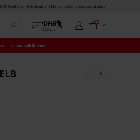
b 80 €
Seit über
50 Jahren
am Markt
Trusted Shops zertifiziert
Artikel
0
offizieller
Partner
Warenkorb
des
ale
Vereinskollektionen
 ELB