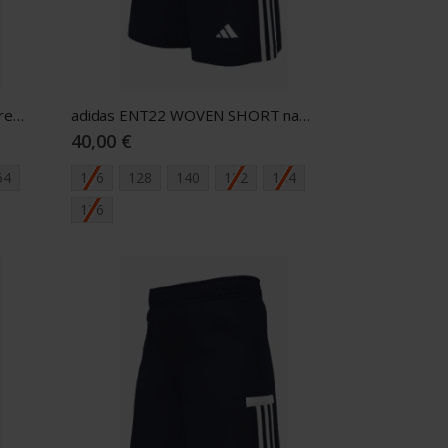
adidas ENT22 WOVEN SHORT red Y
adidas ENT22 WOVEN SHORT navy Y
40,00 €
64
116
128
140
152
164
176