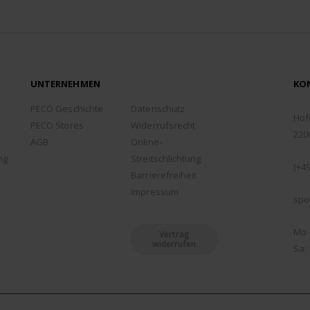
UNTERNEHMEN
KO
ADD
PECO Geschichte
Datenschutz
Hof
PECO Stores
Widerrufsrecht
220
AGB
Online-
TEL
ng
Streitschlichtung
(+49
Barrierefreiheit
EMA
Impressum
spo
ÖFF
Mo -
Vertrag
widerrufen
Sa: 