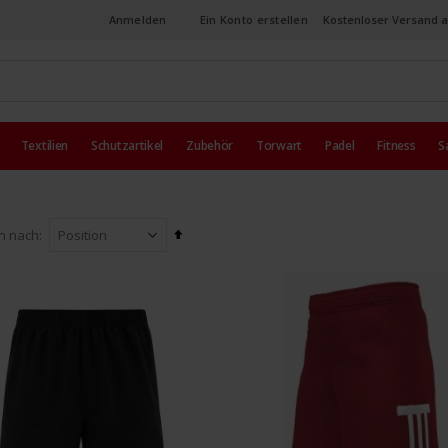
Anmelden
Ein Konto erstellen
Kostenloser Versand a
Textilien
Schutzartikel
Zubehör
Torwart
Padel
Fitness
S
In
en nach
absteigender
Reihenfolge