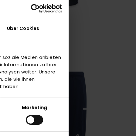
PECO Shorts black
Über Cookies
22,00 €
S
XL
r soziale Medien anbieten
 Informationen zu Ihrer
nalysen weiter. Unsere
-30%
 die Sie ihnen
t haben.
Marketing