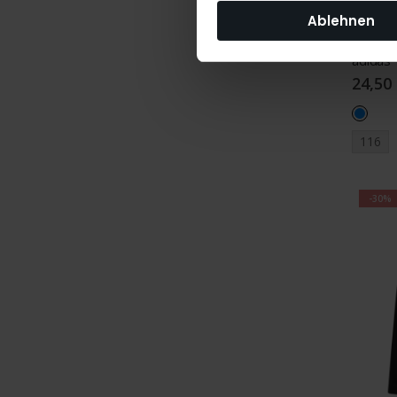
Ablehnen
24,50
116
-30%