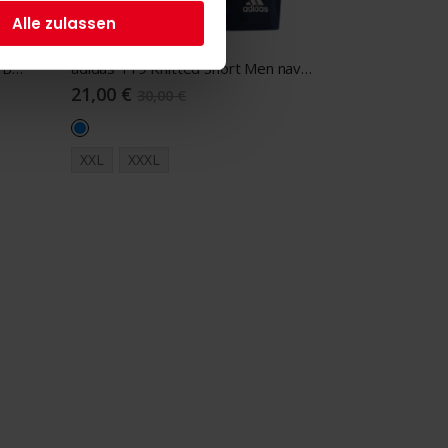
Alle zulassen
adidas T19 Knitted Short Youth Boys navy/white
adidas T19 Knitted Short Men navy blue/white
21,00 €
30,00 €
XXL
XXXL