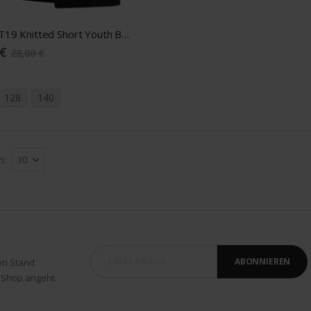
adidas T19 Knitted Short Youth Boys
 €
28,00 €
128
140
n
ABONNIEREN
en Stand
 Shop angeht.