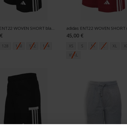
adidas ENT22 WOVEN SHORT black Y
 €
45,00 €
128
140
152
164
XS
S
M
L
XL
X
XXXL