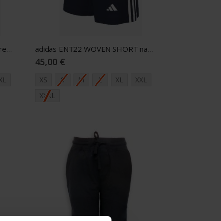
adidas ENT22 WOVEN SHORT red M
adidas ENT22 WOVEN SHORT navy M
45,00 €
XL
XS
S
M
L
XL
XXL
XXXL