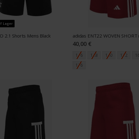
uf Lager
O 2.1 Shorts Mens Black
40,00 €
116
128
140
152
1
176