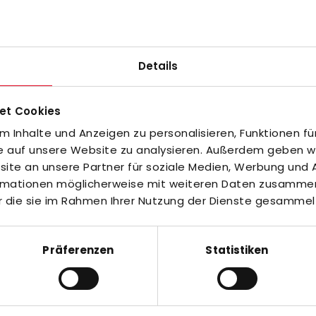
adidas ENT22 WOVEN SHORT black M
PECO Shorts heather grey
Details
 €
22,00 €
S
M
L
XL
XXL
S
M
XL
et Cookies
 Inhalte und Anzeigen zu personalisieren, Funktionen fü
fe auf unsere Website zu analysieren. Außerdem geben wir
te an unsere Partner für soziale Medien, Werbung und A
-30%
ormationen möglicherweise mit weiteren Daten zusammen,
r die sie im Rahmen Ihrer Nutzung der Dienste gesammel
Präferenzen
Statistiken