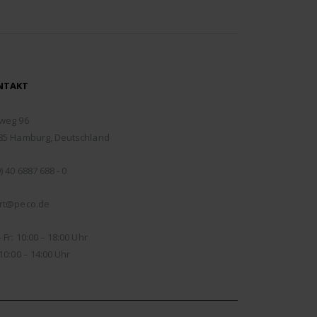
NTAKT
RESSE:
weg 96
85 Hamburg, Deutschland
EFON:
) 40 6887 688 - 0
IL:
rt@peco.de
NUNGSZEITEN:
 Fr: 10:00 – 18:00 Uhr
10:00 – 14:00 Uhr