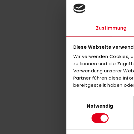
Zustimmung
45,00
XS
Diese Webseite verwend
XXXL
Wir verwenden Cookies, um
zu können und die Zugrif
Verwendung unserer Websi
-30%
Partner führen diese Inf
bereitgestellt haben ode
Einwilligungsauswahl
Notwendig