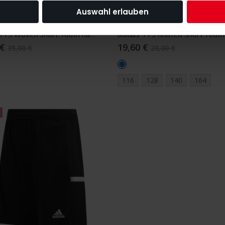
Auswahl erlauben
adidas T19 Woven Short Youth navy blue/white
 €
19,60 €
35,00 €
28,00 €
116
128
140
164