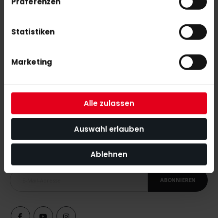
Präferenzen
DHB Hockey Set 15 Sticks/15 Balls/1 Bag 26"-30"
259,00 €
Statistiken
Marketing
Alle zulassen
NEWSLETTER ANMELDUNG
Auswahl erlauben
Mit unserem Newsletter seid ihr immer auf den neuesten Stand
was News, Tipps und Rabattaktionen rund um unseren Shop
Ablehnen
angeht.
ABONNIEREN