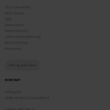
PECO Geschichte
PECO Stores
AGB
Datenschutz
Widerrufsrecht
Online-Streitschlichtung
Barrierefreiheit
Impressum
Vertrag widerrufen
KONTAKT
ADDRESSE:
Hofweg 96
22085 Hamburg, Deutschland
TELEFON:
(+49) 40 6887 688 - 0