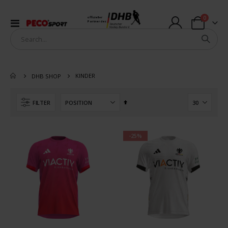
Artikel
0
offizieller
Navigation
Partner des
Warenkorb
umschalten
KINDER
DHB SHOP
In
FILTER
absteigender
Reihenfolge
-25%