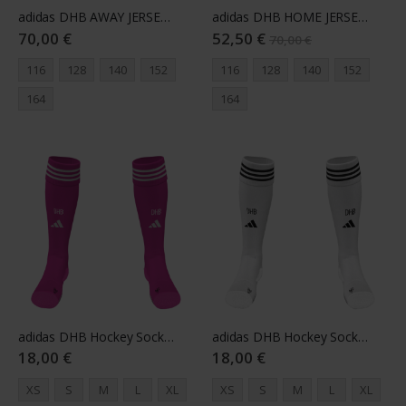
adidas DHB AWAY JERSEY YOUTH
adidas DHB HOME JERSEY YOUTH
70,00 €
52,50 €
70,00 €
116
128
140
152
116
128
140
152
164
164
adidas DHB Hockey Sock Away Pink
adidas DHB Hockey Sock Home White
18,00 €
18,00 €
XS
S
M
L
XL
XS
S
M
L
XL