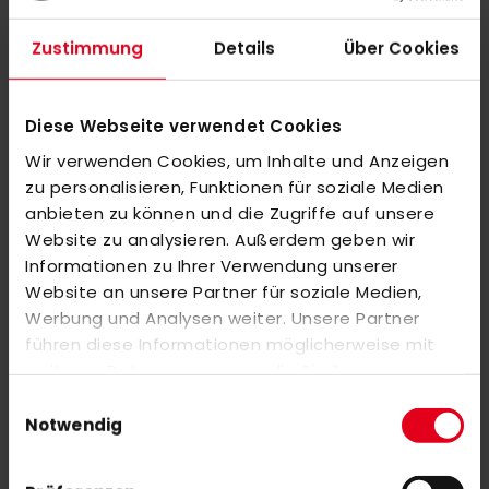
Zustimmung
Details
Über Cookies
Diese Webseite verwendet Cookies
Wir verwenden Cookies, um Inhalte und Anzeigen
adidas DHB Goalie Jersey Unisex Grey
DHB Hockey Set 15 Sticks/15 Balls/1 Bag 30"-34"
zu personalisieren, Funktionen für soziale Medien
80,00 €
259,00 €
anbieten zu können und die Zugriffe auf unsere
XS
S
M
L
XL
Website zu analysieren. Außerdem geben wir
Informationen zu Ihrer Verwendung unserer
Website an unsere Partner für soziale Medien,
Werbung und Analysen weiter. Unsere Partner
führen diese Informationen möglicherweise mit
weiteren Daten zusammen, die Sie ihnen
bereitgestellt haben oder die sie im Rahmen Ihrer
Einwilligungsauswahl
Nutzung der Dienste gesammelt haben.
Notwendig