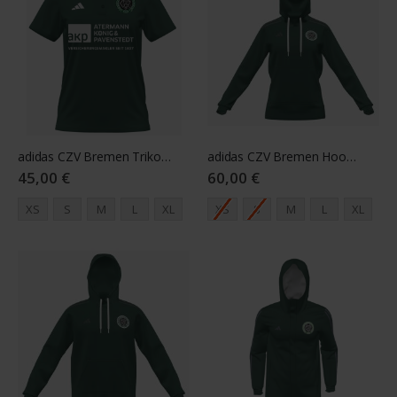
adidas CZV Bremen Trikot Damen grün
adidas CZV Bremen Hoody Damen grün
45,00 €
60,00 €
XS
S
M
L
XL
XS
S
M
L
XL