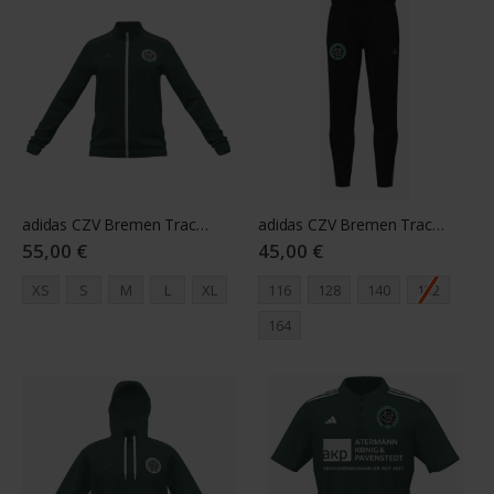
adidas CZV Bremen Track Jacket Damen grün
adidas CZV Bremen Track Pant Youth black
55,00 €
45,00 €
XS
S
M
L
XL
116
128
140
152
164