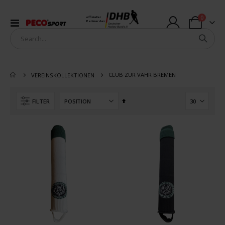
Artikel
0
offizieller
Navigation
Partner des
Warenkorb
umschalten
CLUB ZUR VAHR BREMEN
VEREINSKOLLEKTIONEN
In
FILTER
absteigender
Reihenfolge