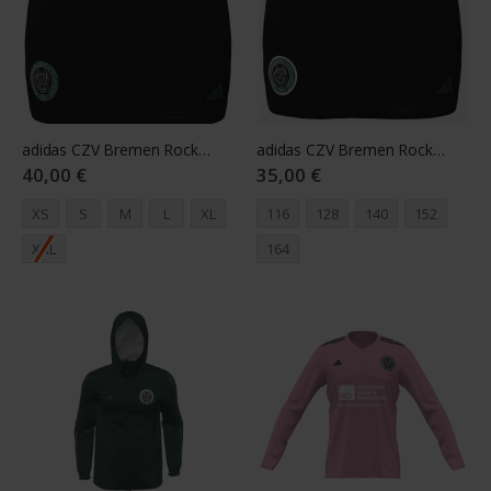
adidas CZV Bremen Rock Damen schwarz
adidas CZV Bremen Rock Youth schwarz
40,00 €
35,00 €
XS
S
M
L
XL
116
128
140
152
XXL
164