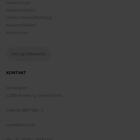
Datenschutz
Widerrufsrecht
Online-Streitschlichtung
Barrierefreiheit
Impressum
Vertrag widerrufen
KONTAKT
ADDRESSE:
Hofweg 96
22085 Hamburg, Deutschland
TELEFON:
(+49) 40 6887 688 - 0
EMAIL:
sport@peco.de
ÖFFNUNGSZEITEN:
Mo - Fr: 10:00 – 18:00 Uhr