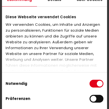
adidas CZV Bremen Trikot Herren weiß
adidas CZV Bremen Torwarthose grün
45,00 €
30,00 €
Diese Webseite verwendet Cookies
S
M
L
XL
XS
S
M
L
XL
Wir verwenden Cookies, um Inhalte und Anzeigen
XXL
zu personalisieren, Funktionen für soziale Medien
anbieten zu können und die Zugriffe auf unsere
Website zu analysieren. Außerdem geben wir
Informationen zu Ihrer Verwendung unserer
Website an unsere Partner für soziale Medien,
Werbung und Analysen weiter. Unsere Partner
führen diese Informationen möglicherweise mit
weiteren Daten zusammen, die Sie ihnen
bereitgestellt haben oder die sie im Rahmen Ihrer
Einwilligungsauswahl
Nutzung der Dienste gesammelt haben.
Notwendig
adidas CZV Bremen Track Jacket Herren grün
adidas CZV Bremen Track Pant Herren schwarz
55,00 €
45,00 €
Präferenzen
XS
S
M
L
XL
XS
S
M
L
XL