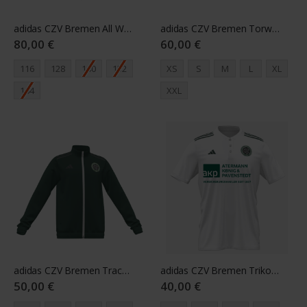
adidas CZV Bremen All Weather Jacket Youth green
adidas CZV Bremen Torwarttrikot Langarm rosa
80,00 €
60,00 €
116
128
140
152
XS
S
M
L
XL
164
XXL
adidas CZV Bremen Track Jacket Youth green
adidas CZV Bremen Trikot Youth weiß
50,00 €
40,00 €