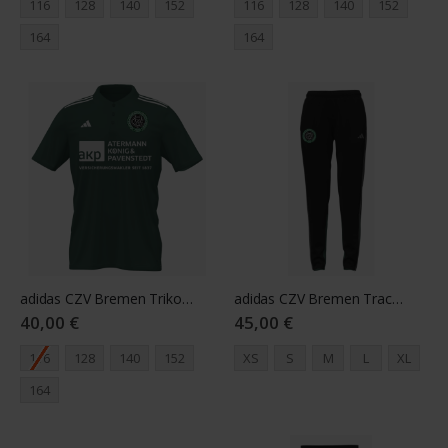
116
128
140
152
116
128
140
152
164
164
adidas CZV Bremen Trikot Youth grün
adidas CZV Bremen Track Pant Damen schwarz
40,00 €
45,00 €
116
128
140
152
XS
S
M
L
XL
164