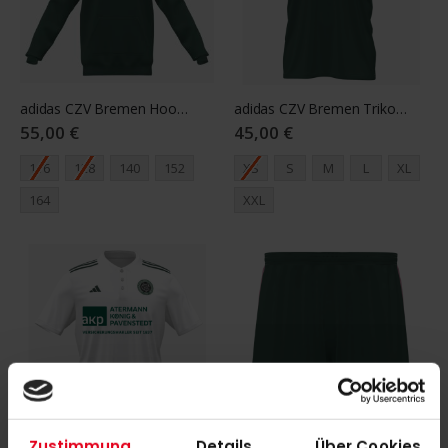
adidas CZV Bremen Hoody Youth grün
adidas CZV Bremen Trikot Herren grün
55,00 €
45,00 €
116
128
140
152
XS
S
M
L
XL
164
XXL
Zustimmung
Details
Über Cookies