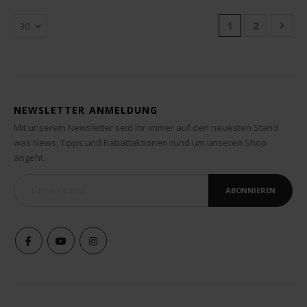
Seite
Sie lesen gerad
Seite
Seit
Weit
1
2
NEWSLETTER ANMELDUNG
Mit unserem Newsletter seid ihr immer auf den neuesten Stand
was News, Tipps und Rabattaktionen rund um unseren Shop
angeht.
ABONNIEREN