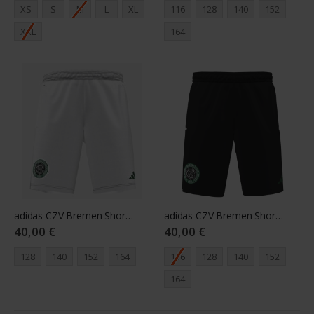
XS
S
M
L
XL
116
128
140
152
XXL
164
adidas CZV Bremen Shorts Youth weiß
adidas CZV Bremen Shorts Youth black
40,00 €
40,00 €
128
140
152
164
116
128
140
152
164