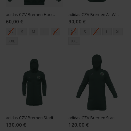
adidas CZV Bremen Hoody Herren grün
adidas CZV Bremen All Weather Jacket Senior grün
60,00 €
90,00 €
XS
S
M
L
XL
XS
S
M
L
XL
XXL
XXL
adidas CZV Bremen Stadium Jacket Senior grün
adidas CZV Bremen Stadium Jacket Youth green
130,00 €
120,00 €