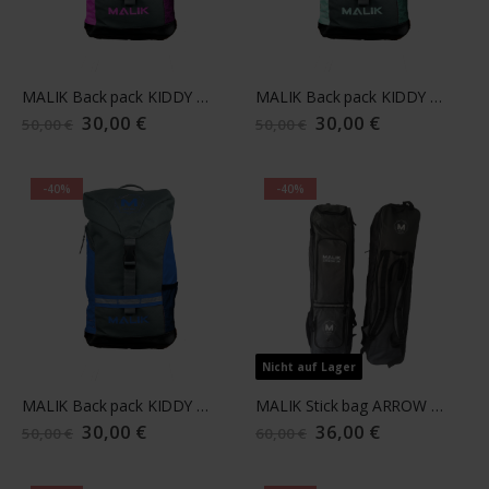
MALIK Back pack KIDDY 23/24 pink
MALIK Back pack KIDDY 23/24 mint
Sonderangebot
30,00 €
Sonderangebot
30,00 €
50,00 €
50,00 €
-40%
-40%
Nicht auf Lager
MALIK Back pack KIDDY 23/24 blue
MALIK Stick bag ARROW JR 23/24 black
Sonderangebot
30,00 €
Sonderangebot
36,00 €
50,00 €
60,00 €