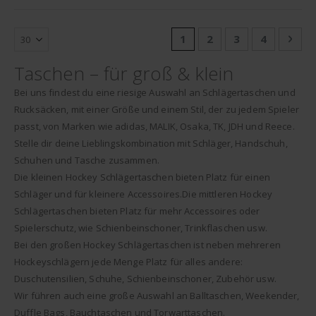
Seite
Sie lesen gerade Seite
Seite
Seite
Seite
Seit
Weit
1
2
3
4
Taschen – für groß & klein
Bei uns findest du eine riesige Auswahl an Schlägertaschen und
Rucksäcken, mit einer Größe und einem Stil, der zu jedem Spieler
passt, von Marken wie adidas, MALIK, Osaka, TK, JDH und Reece.
Stelle dir deine Lieblingskombination mit Schläger, Handschuh,
Schuhen und Tasche zusammen.
Die kleinen Hockey Schlägertaschen bieten Platz für einen
Schläger und für kleinere Accessoires.Die mittleren Hockey
Schlägertaschen bieten Platz für mehr Accessoires oder
Spielerschutz, wie Schienbeinschoner, Trinkflaschen usw.
Bei den großen Hockey Schlägertaschen ist neben mehreren
Hockeyschlägern jede Menge Platz für alles andere:
Duschutensilien, Schuhe, Schienbeinschoner, Zubehör usw.
Wir führen auch eine große Auswahl an Balltaschen, Weekender,
Duffle Bags, Bauchtaschen und Torwarttaschen.