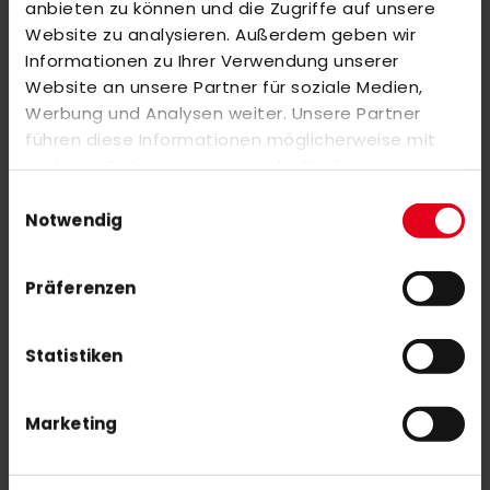
anbieten zu können und die Zugriffe auf unsere
Website zu analysieren. Außerdem geben wir
Informationen zu Ihrer Verwendung unserer
Website an unsere Partner für soziale Medien,
Werbung und Analysen weiter. Unsere Partner
führen diese Informationen möglicherweise mit
weiteren Daten zusammen, die Sie ihnen
MALIK Stick bag JUMBO 23/24 red
MALIK Stick bag JUMBO 23/24 pink
bereitgestellt haben oder die sie im Rahmen Ihrer
Einwilligungsauswahl
Sonderangebot
54,00 €
Sonderangebot
54,00 €
90,00 €
90,00 €
Nutzung der Dienste gesammelt haben.
Notwendig
-40%
-40%
Präferenzen
Statistiken
Marketing
MALIK Stick bag JUMBO 23/24 mint
MALIK Stick bag JUMBO 23/24 blue