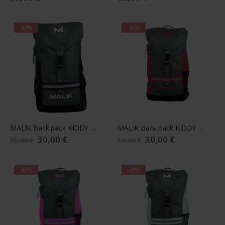
-40%
-40%
MALIK Back pack KIDDY 23/24 black
MALIK Back pack KIDDY 23/24 red
Sonderangebot
30,00 €
Sonderangebot
30,00 €
50,00 €
50,00 €
-40%
-40%