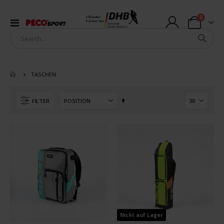
Artikel
0
offizieller
Navigation
Partner des
Warenkorb
umschalten
TASCHEN
In
FILTER
absteigender
Reihenfolge
Nicht auf Lager