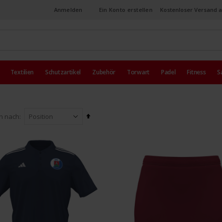
Anmelden
Ein Konto erstellen
Kostenloser Versand a
Textilien
Schutzartikel
Zubehör
Torwart
Padel
Fitness
S
In
en nach
absteigender
Reihenfolge