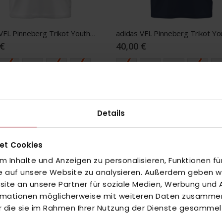
adidas VFL Pinneberg Trikot Youth white
 €
40,00 €
128
140
152
164
116
128
140
152
1
Details
et Cookies
 Inhalte und Anzeigen zu personalisieren, Funktionen fü
fe auf unsere Website zu analysieren. Außerdem geben wir
te an unsere Partner für soziale Medien, Werbung und A
ormationen möglicherweise mit weiteren Daten zusammen,
r die sie im Rahmen Ihrer Nutzung der Dienste gesammel