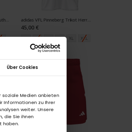
adidas VFL Pinneberg Trikot Youth navy
adidas VFL Pinneberg Trikot Herren weiß
45,00 €
64
XS
S
M
L
XL
XXL
Über Cookies
r soziale Medien anbieten
 Informationen zu Ihrer
nalysen weiter. Unsere
 die Sie ihnen
t haben.