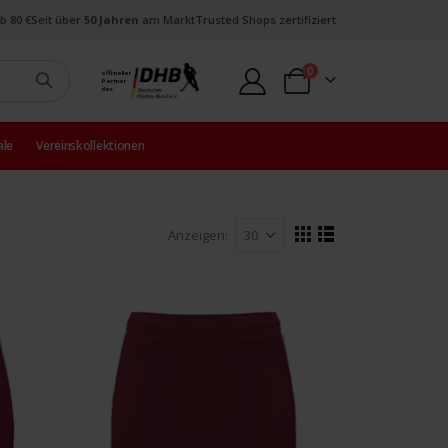
b 80 €
Seit über
50 Jahren
am Markt
Trusted Shops zertifiziert
Artikel
0
offizieller
Partner
Warenkorb
des
ale
Vereinskollektionen
Anzeigen
Ansicht
Raster
Liste
als