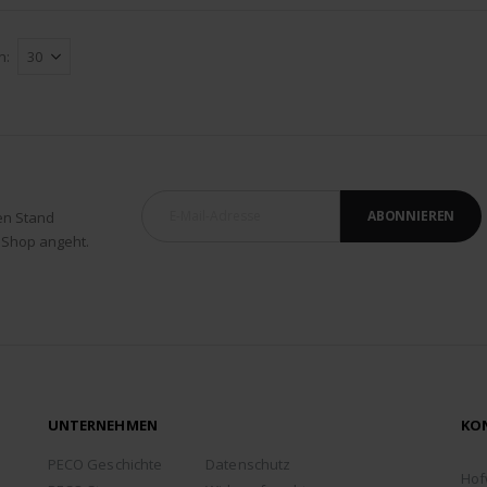
n
ABONNIEREN
en Stand
 Shop angeht.
UNTERNEHMEN
KO
ADD
PECO Geschichte
Datenschutz
Hof