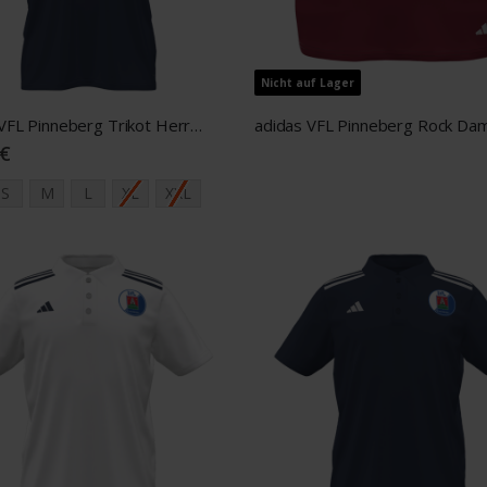
Nicht auf Lager
adidas VFL Pinneberg Trikot Herren navy
 €
S
M
L
XL
XXL