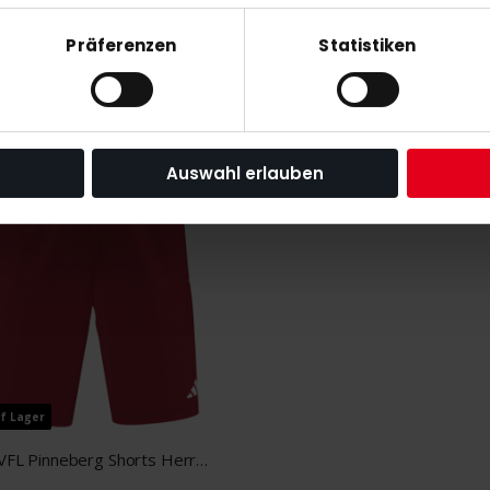
adidas VFL Pinneberg Trikot Damen weiß
Präferenzen
Statistiken
 €
45,00 €
S
M
L
XL
XXL
XS
S
M
L
XL
X
Auswahl erlauben
uf Lager
adidas VFL Pinneberg Shorts Herren rot