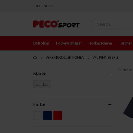
SPRACHE
DEUTSCH
DHB Shop
Hockeyschläger
Hockeyschuhe
Taschen
VEREINSKOLLEKTIONEN
VFL PINNEBERG
Sortier
Marke
adidas
Farbe