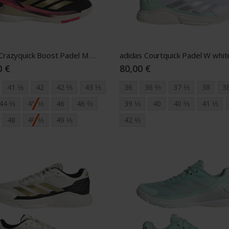
adidas Crazyquick Boost Padel M black/red/golg
0 €
80,00 €
41 ⅓
42
42 ⅔
43 ⅓
36
36 ⅔
37 ⅓
38
3
44 ⅔
45 ⅓
46
46 ⅔
39 ⅓
40
40 ⅔
41 ⅓
48
48 ⅔
49 ⅓
42 ⅔