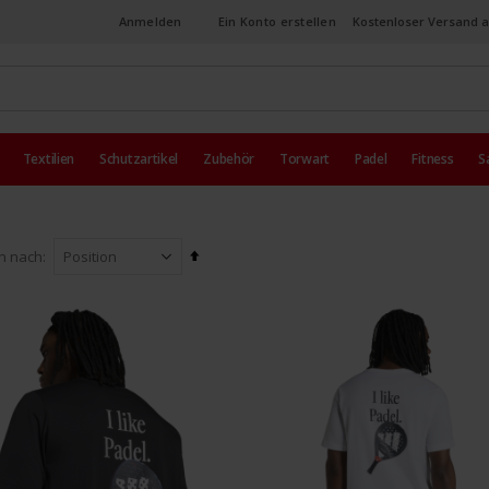
Anmelden
Ein Konto erstellen
Kostenloser Versand a
Textilien
Schutzartikel
Zubehör
Torwart
Padel
Fitness
S
In
en nach
absteigender
Reihenfolge