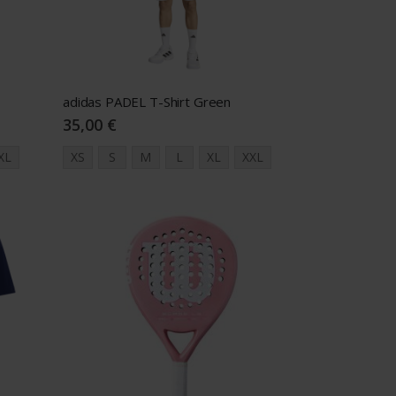
adidas PADEL T-Shirt Green
35,00 €
XL
XS
S
M
L
XL
XXL