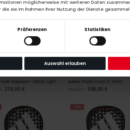
ormationen möglicherweise mit weiteren Daten zusammen,
-40%
r die sie im Rahmen Ihrer Nutzung der Dienste gesammel
Präferenzen
Statistiken
Auswahl erlauben
uf Lager
Nicht auf Lager
Padel Adipower Carbon Light
adidas Padel Cross It Team
Sonderangebot
Sonderangebot
216,00 €
108,00 €
€
180,00 €
-20%