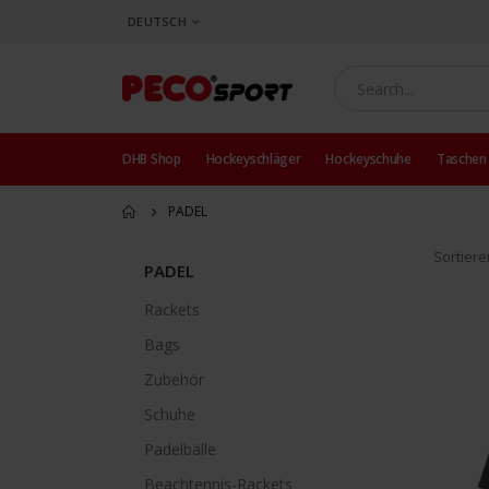
SPRACHE
DEUTSCH
DHB Shop
Hockeyschläger
Hockeyschuhe
Taschen
PADEL
Sortier
PADEL
Rackets
Bags
Zubehör
Schuhe
Padelbälle
Beachtennis-Rackets