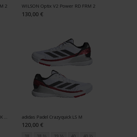
M 2
WILSON Optix V2 Power RD FRM 2
130,00 €
WILSON Optix V1 Black Padel BK FRM 2
adidas Padel Crazyquick LS M
120,00 €
38
38 ⅔
39 ⅓
40
40 ⅔