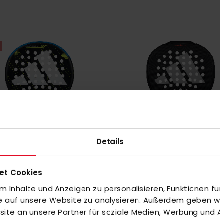
Details
uf Lager
Nicht auf Lager
et Cookies
Padel Adipower Junior 3.4
adidas Padel Metalbone Youth 
 Inhalte und Anzeigen zu personalisieren, Funktionen fü
Sonderangebot
60,00 €
115,00 €
fe auf unsere Website zu analysieren. Außerdem geben wir
te an unsere Partner für soziale Medien, Werbung und A