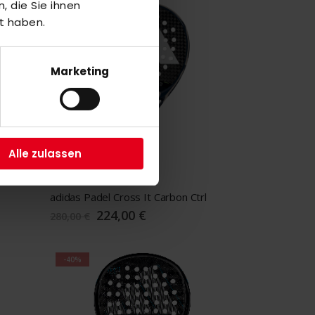
 die Sie ihnen
-20%
t haben.
Marketing
Alle zulassen
adidas Padel Cross It Carbon Ctrl
Sonderangebot
224,00 €
280,00 €
-40%