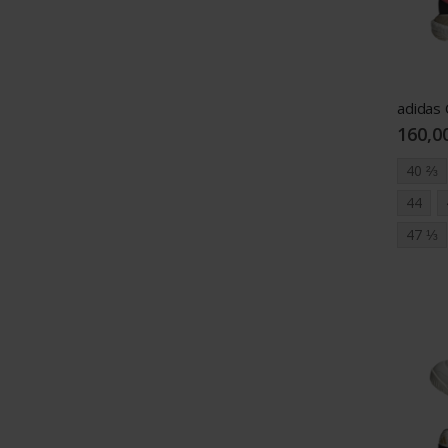
160,0
40 ⅔
44
47 ⅓