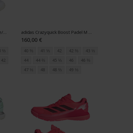
adidas Courtquick Padel W white/mint
adidas Crazyquick Boost Padel M white/black/gold
160,00 €
8 ⅔
40 ⅔
41 ⅓
42
42 ⅔
43 ⅓
42
44
44 ⅔
45 ⅓
46
46 ⅔
47 ⅓
48
48 ⅔
49 ⅓