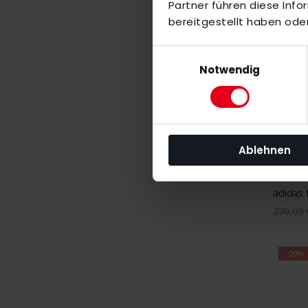
Partner führen diese Inf
-20%
bereitgestellt haben ode
Einwilligungsauswahl
Notwendig
Ablehnen
Nicht a
adidas 
270,00 
-20%