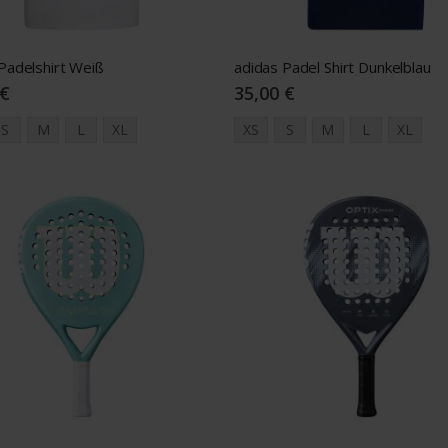
Padelshirt Weiß
adidas Padel Shirt Dunkelblau
 €
35,00 €
S
M
L
XL
XS
S
M
L
XL