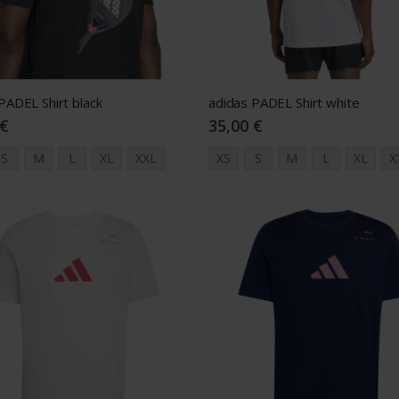
PADEL Shirt black
adidas PADEL Shirt white
 €
35,00 €
S
M
L
XL
XXL
XS
S
M
L
XL
X