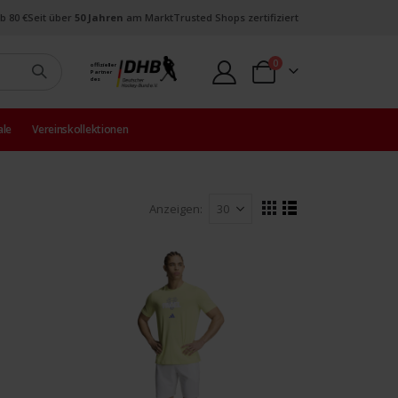
b 80 €
Seit über
50 Jahren
am Markt
Trusted Shops zertifiziert
Artikel
0
offizieller
Partner
Warenkorb
des
ale
Vereinskollektionen
Anzeigen
Ansicht
Raster
Liste
als