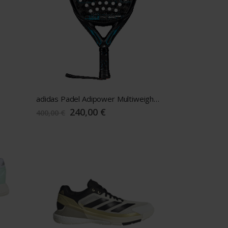
adidas Padel Adipower Multiweight Ctrl 3.4
Sonderangebot
240,00 €
400,00 €