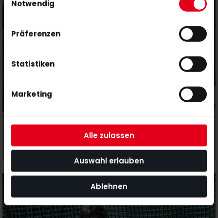
Nutzung der Dienste gesammelt haben.
Notwendig
Präferenzen
Statistiken
Marketing
Alle zulassen
Auswahl erlauben
LAUFEN
Ablehnen