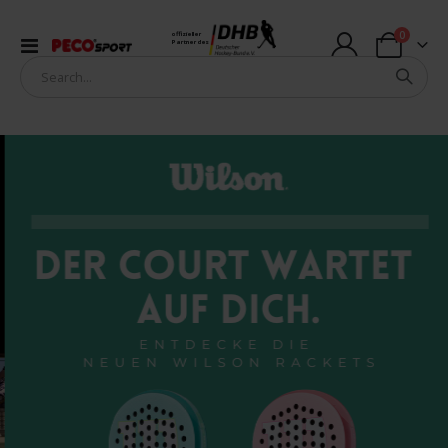
Artikel
0
offizieller
Navigation
Partner des
Warenkorb
umschalten