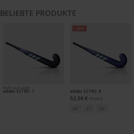
BELIEBTE PRODUKTE
-25%
-25%
adiads CHAOSFURY Kromaskin .2
adidas CHAOSFURY Kromaskin .3
285,00 €
225,00 €
380,00 €
300,00 €
36.5''
38.5''