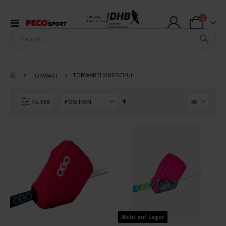
Artikel
0
offizieller
Navigation
Partner des
Warenkorb
umschalten
TORWARTHANDSCHUH
TORWART
In
FILTER
absteigender
Reihenfolge
Nicht auf Lager