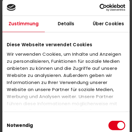
Zustimmung
Details
Über Cookies
Nicht auf Lager
OBO Robo Mini Hand Protector Left Red S
OBO Robo HI CONTROL Hand Protector Left
Diese Webseite verwendet Cookies
155,00 €
181,00 €
Wir verwenden Cookies, um Inhalte und Anzeigen
zu personalisieren, Funktionen für soziale Medien
One Size
anbieten zu können und die Zugriffe auf unsere
Website zu analysieren. Außerdem geben wir
Informationen zu Ihrer Verwendung unserer
Website an unsere Partner für soziale Medien,
Werbung und Analysen weiter. Unsere Partner
führen diese Informationen möglicherweise mit
weiteren Daten zusammen, die Sie ihnen
bereitgestellt haben oder die sie im Rahmen Ihrer
Einwilligungsauswahl
Nutzung der Dienste gesammelt haben.
Notwendig