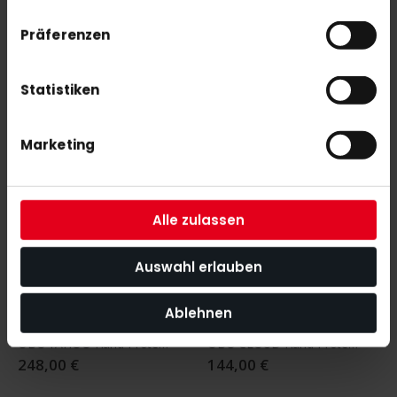
OBO Robo HI REBOUND Hand Protector Right
OBO Robo HI REBOUND Hand Protector Left
Präferenzen
181,00 €
198,00 €
Statistiken
One Size
Marketing
Alle zulassen
Auswahl erlauben
Ablehnen
Nicht auf Lager
OBO YAHOO Hand Protector - Pair+ Peron Blue
OBO CLOUD Hand Protector - Left Black
248,00 €
144,00 €