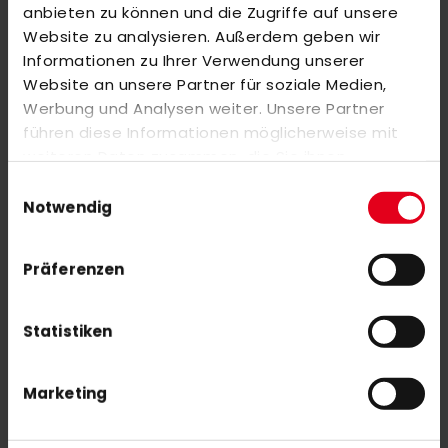
anbieten zu können und die Zugriffe auf unsere
Website zu analysieren. Außerdem geben wir
Informationen zu Ihrer Verwendung unserer
Website an unsere Partner für soziale Medien,
OBO ROBO Elbow Guard Black
Werbung und Analysen weiter. Unsere Partner
91,00 €
führen diese Informationen möglicherweise mit
weiteren Daten zusammen, die Sie ihnen
bereitgestellt haben oder die sie im Rahmen Ihrer
Einwilligungsauswahl
Nutzung der Dienste gesammelt haben.
Notwendig
Präferenzen
Statistiken
NEWSLETTER ANMELDUNG
Mit unserem Newsletter seid ihr immer auf den neuesten Stand
was News, Tipps und Rabattaktionen rund um unseren Shop
Marketing
angeht.