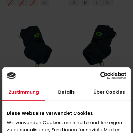
S
M
L
XL
S
M
L
XL
OBO ROBO Elbow Guard Lite Right L
OBO ROBO Elbow Guard Lite Left L
105,00 €
105,00 €
Zustimmung
Details
Über Cookies
Diese Webseite verwendet Cookies
Wir verwenden Cookies, um Inhalte und Anzeigen
zu personalisieren, Funktionen für soziale Medien