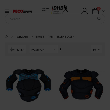
Artikel
0
offizieller
Navigation
Partner des
Warenkorb
umschalten
BRUST | ARM | ELLENBOGEN
TORWART
In
FILTER
absteigender
Reihenfolge