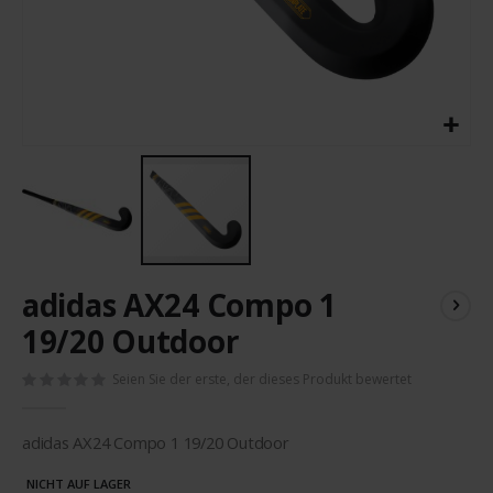
Zum
adidas AX24 Compo 1
Anfang
der
19/20 Outdoor
Bildergalerie
springen
Seien Sie der erste, der dieses Produkt bewertet
adidas AX24 Compo 1 19/20 Outdoor
NICHT AUF LAGER