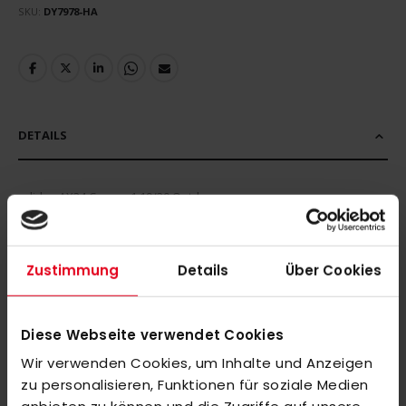
SKU
DY7978-HA
DETAILS
adidas AX24 Compo 1 19/20 Outdoor
MEHR INFORMATIONEN
Zustimmung
Details
Über Cookies
BEWERTUNGEN
Diese Webseite verwendet Cookies
ÄHNLICHE PRODUKTE
Wir verwenden Cookies, um Inhalte und Anzeigen
Markieren Sie die Artikel, um Sie dem Warenkorb hinzuzufügen
zu personalisieren, Funktionen für soziale Medien
oder
Alle auswählen