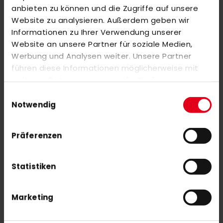
Markieren Sie die Artikel, um Sie dem Warenkorb hinzuzufügen
anbieten zu können und die Zugriffe auf unsere
oder
Alle auswählen
Website zu analysieren. Außerdem geben wir
MALIK Stick bag ARROW 25/26 green
Informationen zu Ihrer Verwendung unserer
80,00 €
Website an unsere Partner für soziale Medien,
Werbung und Analysen weiter. Unsere Partner
führen diese Informationen möglicherweise mit
adidas VS .6 back pack 24/25 black/pink spark
weiteren Daten zusammen, die Sie ihnen
Sonderangebot
48,75 €
65,00 €
bereitgestellt haben oder die sie im Rahmen Ihrer
Einwilligungsauswahl
Nutzung der Dienste gesammelt haben.
Notwendig
Präferenzen
Statistiken
NEWSLETTER ANMELDUNG
Mit unserem Newsletter seid ihr immer auf den neuesten Stand
was News, Tipps und Rabattaktionen rund um unseren Shop
Marketing
angeht.