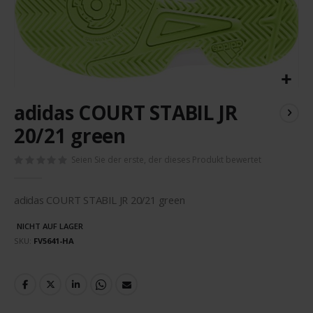
Zum
adidas COURT STABIL JR
Anfang
der
20/21 green
Bildergalerie
springen
Seien Sie der erste, der dieses Produkt bewertet
adidas COURT STABIL JR 20/21 green
NICHT AUF LAGER
SKU
FV5641-HA