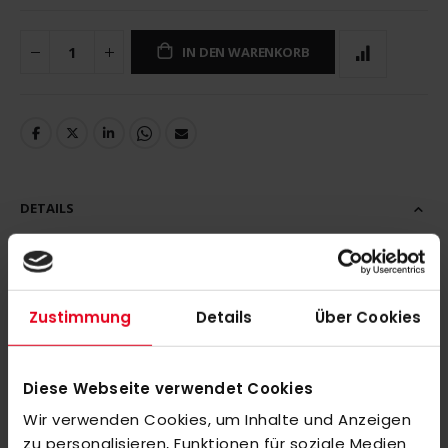
IN DEN WARENKORB
DETAILS
Zustimmung
Details
Über Cookies
MEHR INFORMATIONEN
BEWERTUNGEN
Diese Webseite verwendet Cookies
ÄHNLICHE PRODUKTE
Wir verwenden Cookies, um Inhalte und Anzeigen
zu personalisieren, Funktionen für soziale Medien