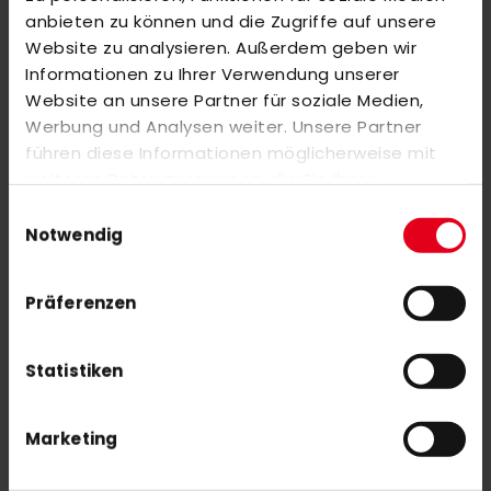
Markieren Sie die Artikel, um Sie dem Warenkorb hinzuzufügen
anbieten zu können und die Zugriffe auf unsere
oder
Alle auswählen
Website zu analysieren. Außerdem geben wir
adidas FABELA X 2 26/27 White-Lilac 4.5
Informationen zu Ihrer Verwendung unserer
160,00 €
Website an unsere Partner für soziale Medien,
Werbung und Analysen weiter. Unsere Partner
führen diese Informationen möglicherweise mit
adidas FABELA X 2 26/27 White-Lilac 9.5
weiteren Daten zusammen, die Sie ihnen
160,00 €
bereitgestellt haben oder die sie im Rahmen Ihrer
Einwilligungsauswahl
Nutzung der Dienste gesammelt haben.
Notwendig
Präferenzen
Statistiken
NEWSLETTER ANMELDUNG
Mit unserem Newsletter seid ihr immer auf den neuesten Stand
was News, Tipps und Rabattaktionen rund um unseren Shop
Marketing
angeht.