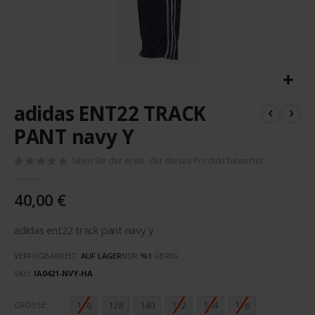
Zum
adidas ENT22 TRACK
Anfang
der
PANT navy Y
Bildergalerie
springen
Seien Sie der erste, der dieses Produkt bewertet
40,00 €
adidas ent22 track pant navy y
VERFÜGBARKEIT:
AUF LAGER
NUR
%1
ÜBRIG
SKU
IA0421-NVY-HA
116
128
140
152
164
176
GRÖSSE