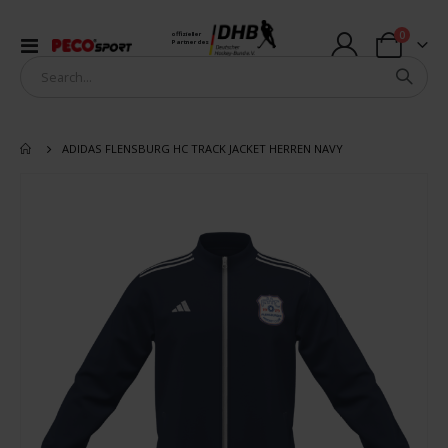
Artikel
0
offizieller
Navigation
Partner des
Warenkorb
umschalten
ADIDAS FLENSBURG HC TRACK JACKET HERREN NAVY
Zum
Ende
der
Bildergalerie
springen