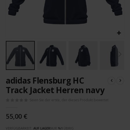
Zum
adidas Flensburg HC
Anfang
der
Track Jacket Herren navy
Bildergalerie
springen
Seien Sie der erste, der dieses Produkt bewertet
55,00 €
VERFÜGBARKEIT:
AUF LAGER
NUR
%1
ÜBRIG