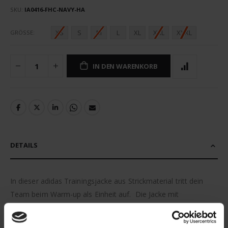
SKU
IA0416-FHC-NAVY-HA
XS
S
M
L
XL
XXL
XXXL
GRÖSSE
IN DEN WARENKORB
DETAILS
In dieser adidas Trainingsjacke aus Strickmaterial tritt dein
Team beim Warm-up als Einheit auf. Die Jacke mit
Stehkragen und durchgehendem Reißverschluss ist zum Teil
aus recycelten Materialien hergestellt. Eine moderne,