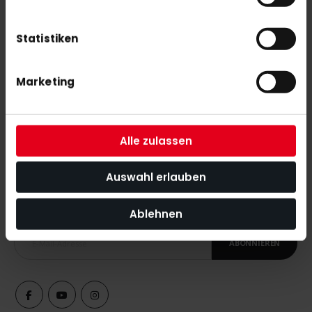
adidas SC Victoria Hoody Youth navy
Statistiken
55,00 €
Marketing
Alle zulassen
NEWSLETTER ANMELDUNG
Auswahl erlauben
Mit unserem Newsletter seid ihr immer auf den neuesten Stand
was News, Tipps und Rabattaktionen rund um unseren Shop
angeht.
Ablehnen
ABONNIEREN