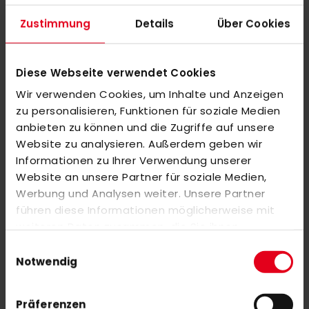
sportliche Passform garantiert optimale Bewegungsfreiheit.
Zustimmung
Details
Über Cookies
Sie kommt mit aufgesticktem adidas Logo auf der Brust
sowie mit 3-Streifen an den Schultern.
Diese Webseite verwendet Cookies
EIGENSCHAFTEN: Doubleknit, hydrophilic finish, AEROREADY,
teilweise aus recycelten Materialien hergestellt.
Wir verwenden Cookies, um Inhalte und Anzeigen
zu personalisieren, Funktionen für soziale Medien
anbieten zu können und die Zugriffe auf unsere
Website zu analysieren. Außerdem geben wir
MEHR INFORMATIONEN
Informationen zu Ihrer Verwendung unserer
Website an unsere Partner für soziale Medien,
BEWERTUNGEN
Werbung und Analysen weiter. Unsere Partner
ÄHNLICHE PRODUKTE
führen diese Informationen möglicherweise mit
weiteren Daten zusammen, die Sie ihnen
Markieren Sie die Artikel, um Sie dem Warenkorb hinzuzufügen
bereitgestellt haben oder die sie im Rahmen Ihrer
Einwilligungsauswahl
oder
Alle auswählen
Nutzung der Dienste gesammelt haben.
Notwendig
adidas V24 Compo 1 36,5'' Outdoor
Sonderangebot
80,00 €
200,00 €
Präferenzen