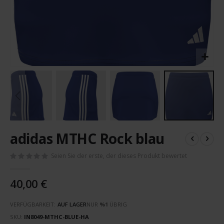
Zum
adidas MTHC Rock blau
Anfang
der
Seien Sie der erste, der dieses Produkt bewertet
Bildergalerie
springen
40,00 €
VERFÜGBARKEIT:
AUF LAGER
NUR
%1
ÜBRIG
SKU
IN8049-MTHC-BLUE-HA