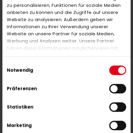
ÄHNLICHE PRODUKTE
zu personalisieren, Funktionen für soziale Medien
anbieten zu können und die Zugriffe auf unsere
Markieren Sie die Artikel, um Sie dem Warenkorb hinzuzufügen
Website zu analysieren. Außerdem geben wir
oder
Alle auswählen
Informationen zu Ihrer Verwendung unserer
adidas X-Symbolic .3 Back Pack 24/25 24/25 Black/Spark
Website an unsere Partner für soziale Medien,
Sonderangebot
45,00 €
75,00 €
Werbung und Analysen weiter. Unsere Partner
führen diese Informationen möglicherweise mit
weiteren Daten zusammen, die Sie ihnen
Y1 ADB 90 23/24
bereitgestellt haben oder die sie im Rahmen Ihrer
Einwilligungsauswahl
Nutzung der Dienste gesammelt haben.
Notwendig
Präferenzen
Statistiken
NEWSLETTER ANMELDUNG
Mit unserem Newsletter seid ihr immer auf den neuesten Stand
Marketing
was News, Tipps und Rabattaktionen rund um unseren Shop