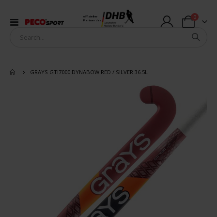
Artikel
0
offizieller
Navigation
Partner des
Warenkorb
umschalten
GRAYS GTI7000 DYNABOW RED / SILVER 36.5L
Zum
Ende
der
Bildergalerie
springen