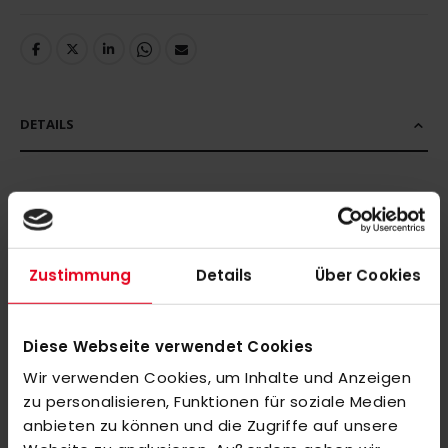
DETAILS
MEHR INFORMATIONEN
Zustimmung
Details
Über Cookies
BEWERTUNGEN
ÄHNLICHE PRODUKTE
Diese Webseite verwendet Cookies
Markieren Sie die Artikel, um Sie dem Warenkorb hinzuzufügen
Wir verwenden Cookies, um Inhalte und Anzeigen
oder
Alle auswählen
zu personalisieren, Funktionen für soziale Medien
adidas COURT STABIL JR 19/20 orange
anbieten zu können und die Zugriffe auf unsere