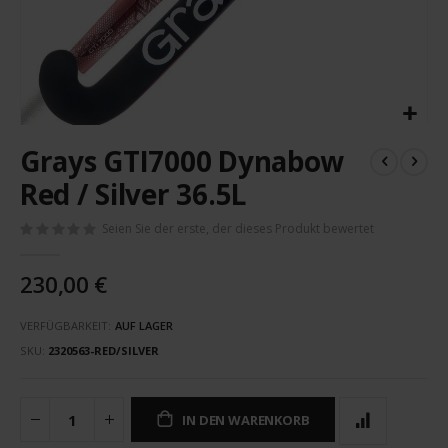
Zum
Grays GTI7000 Dynabow
Anfang
der
Red / Silver 36.5L
Bildergalerie
springen
Seien Sie der erste, der dieses Produkt bewertet
230,00 €
VERFÜGBARKEIT:
AUF LAGER
SKU
2320563-RED/SILVER
IN DEN WARENKORB