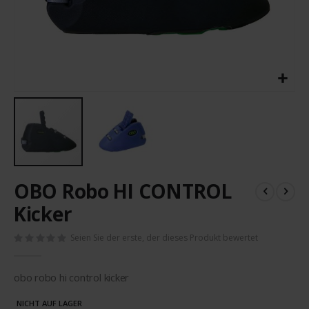
Zum
OBO Robo HI CONTROL
Anfang
der
Kicker
Bildergalerie
springen
Seien Sie der erste, der dieses Produkt bewertet
obo robo hi control kicker
NICHT AUF LAGER