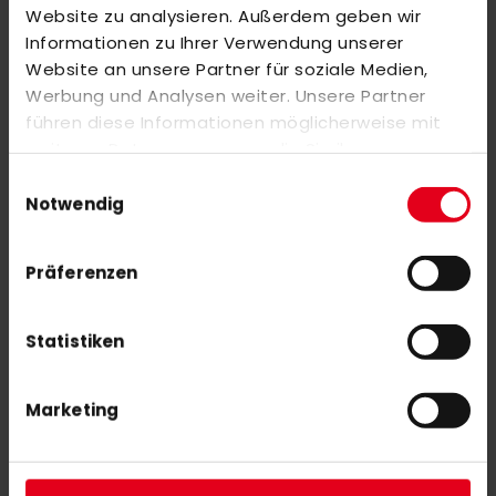
adidas ESTRO Kromaskin .2
Website zu analysieren. Außerdem geben wir
285,00 €
Informationen zu Ihrer Verwendung unserer
380,00 €
Website an unsere Partner für soziale Medien,
Werbung und Analysen weiter. Unsere Partner
OBO SLIPPA ROBO+ black
führen diese Informationen möglicherweise mit
39,00 €
weiteren Daten zusammen, die Sie ihnen
bereitgestellt haben oder die sie im Rahmen Ihrer
Einwilligungsauswahl
Nutzung der Dienste gesammelt haben.
Notwendig
Präferenzen
NEWSLETTER ANMELDUNG
Statistiken
Mit unserem Newsletter seid ihr immer auf den neuesten Stand
was News, Tipps und Rabattaktionen rund um unseren Shop
angeht.
Marketing
ABONNIEREN