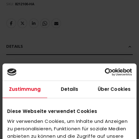
SKU
8212100-HA
DETAILS
MEHR INFORMATIONEN
Zustimmung
Details
Über Cookies
BEWERTUNGEN
Diese Webseite verwendet Cookies
ÄHNLICHE PRODUKTE
Wir verwenden Cookies, um Inhalte und Anzeigen
Markieren Sie die Artikel, um Sie dem Warenkorb hinzuzufügen
zu personalisieren, Funktionen für soziale Medien
oder
Alle auswählen
anbieten zu können und die Zugriffe auf unsere