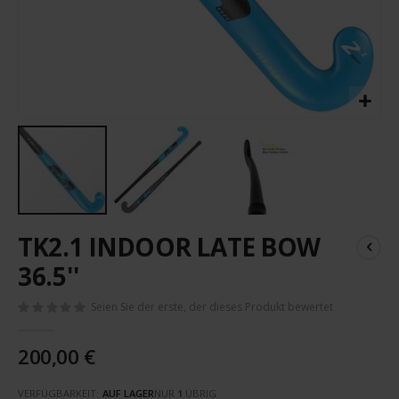
Zum
TK2.1 INDOOR LATE BOW
Anfang
der
36.5''
Bildergalerie
springen
Seien Sie der erste, der dieses Produkt bewertet
200,00 €
VERFÜGBARKEIT:
AUF LAGER
NUR
1
ÜBRIG