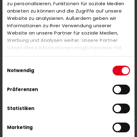
ÄHNLICHE PRODUKTE
zu personalisieren, Funktionen für soziale Medien
anbieten zu können und die Zugriffe auf unsere
Markieren Sie die Artikel, um Sie dem Warenkorb hinzuzufügen
Website zu analysieren. Außerdem geben wir
oder
Alle auswählen
Informationen zu Ihrer Verwendung unserer
adidas ForceBounce 2.0 W 22/23 blue
Website an unsere Partner für soziale Medien,
77,00 €
Werbung und Analysen weiter. Unsere Partner
110,00 €
führen diese Informationen möglicherweise mit
weiteren Daten zusammen, die Sie ihnen
adidas RUZO .8 22/23 White/ Beam Green
bereitgestellt haben oder die sie im Rahmen Ihrer
Einwilligungsauswahl
42,00 €
Nutzung der Dienste gesammelt haben.
Notwendig
60,00 €
Präferenzen
Statistiken
NEWSLETTER ANMELDUNG
Mit unserem Newsletter seid ihr immer auf den neuesten Stand
Marketing
was News, Tipps und Rabattaktionen rund um unseren Shop