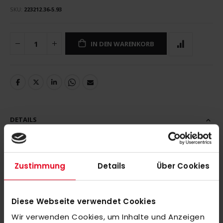
SKU
223212.36-5.93
IN DEN WARENKORB
DETAILS
Zustimmung
Details
Über Cookies
MEHR INFORMATIONEN
Diese Webseite verwendet Cookies
BEWERTUNGEN
Wir verwenden Cookies, um Inhalte und Anzeigen