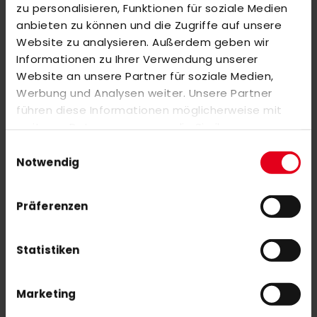
zu personalisieren, Funktionen für soziale Medien
REVIEWS
anbieten zu können und die Zugriffe auf unsere
Website zu analysieren. Außerdem geben wir
SIMILAR PRODUCTS
Informationen zu Ihrer Verwendung unserer
Website an unsere Partner für soziale Medien,
Check items to add to the cart or
select all
Werbung und Analysen weiter. Unsere Partner
OBO Helmet ABS + TP Black
führen diese Informationen möglicherweise mit
€279.00
weiteren Daten zusammen, die Sie ihnen
bereitgestellt haben oder die sie im Rahmen Ihrer
Einwilligungsauswahl
Nutzung der Dienste gesammelt haben.
Notwendig
OBO Helmet ABS + TP white
€279.00
Präferenzen
Statistiken
Marketing
SUBSCRIBE NEWSLETTER