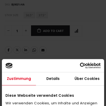
SKU
BJ0021-HA
36.5''
37.5''
STICK SIZE
ADD TO CART
DETAILS
Zustimmung
Details
Über Cookies
adidas FABELA Kromaskin .1 23/24 Black/ Flash Aqua 36.5''
Diese Webseite verwendet Cookies
MORE INFORMATION
Wir verwenden Cookies, um Inhalte und Anzeigen