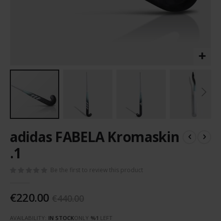
Skip
adidas FABELA Kromaskin
to
the
.1
beginning
of
Be the first to review this product
the
images
€220.00
gallery
€440.00
AVAILABILITY:
IN STOCK
ONLY
%1
LEFT