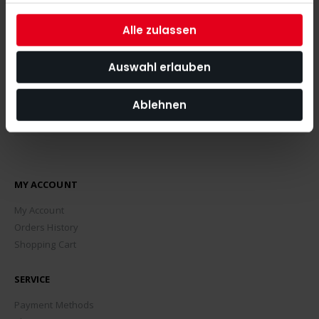
the latest news, tips and discount offers around our shop.
Alle zulassen
SUBSCRIBE
Auswahl erlauben
Ablehnen
MY ACCOUNT
My Account
Orders History
Shopping Cart
SERVICE
Payment Methods