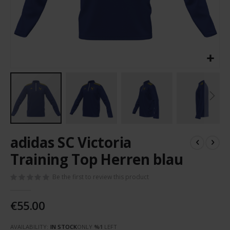
Skip
adidas SC Victoria
to
the
Training Top Herren blau
beginning
of
Be the first to review this product
the
images
€55.00
gallery
AVAILABILITY:
IN STOCK
ONLY
%1
LEFT