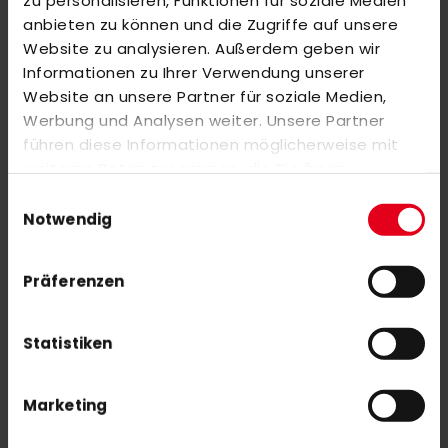
zu personalisieren, Funktionen für soziale Medien
REVIEWS
anbieten zu können und die Zugriffe auf unsere
SIMILAR PRODUCTS
Website zu analysieren. Außerdem geben wir
Informationen zu Ihrer Verwendung unserer
Check items to add to the cart or
select all
Website an unsere Partner für soziale Medien,
adidas Estro .20 LE 26/27 WorldCup
Werbung und Analysen weiter. Unsere Partner
€75.00
führen diese Informationen möglicherweise mit
weiteren Daten zusammen, die Sie ihnen
bereitgestellt haben oder die sie im Rahmen Ihrer
Einwilligungsauswahl
Nutzung der Dienste gesammelt haben.
adidas Chaosfury .40 LE 26/27 WorldCup
Notwendig
€140.00
Präferenzen
Statistiken
Marketing
SUBSCRIBE NEWSLETTER
With our newsletter you are always up to date with